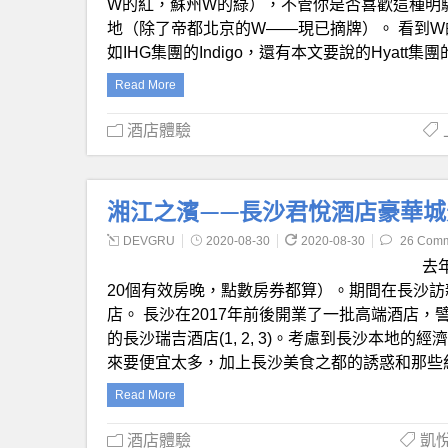
W的紅，蘇州W的綠），不管你是否喜歡這種明
地（除了帝都北京的W——現已摘牌）。 看到
如IHG集團的Indigo，還有本文要說的Hyatt集
Read More
酒店體驗
湘江之濱——長沙君悅酒店豪華城景客房體驗
DEVGRU
2020-08-30
2020-08-30
26 Com
去
20個有效房晚，點數房券都算）。期間在長沙
店。 長沙在2017年前後開業了一批高端酒店
的長沙瑞吉酒店(1, 2, 3)。考慮到長沙本
來要便宜太多，加上長沙美食之都的誘惑和那些
Read More
酒店體驗
凱悅天