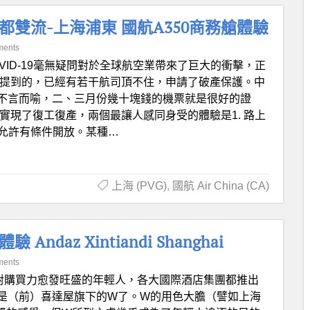
雙流-上海浦東 國航A350商務艙體驗
ments
OVID-19毫無疑問對於全球航空業帶來了巨大的衝擊，正
中提到的，已經有若干航司頂不住，申請了破產保護。中
不言而喻，二、三月份幾十塊錢的機票就是很好的證
實現了復工復產，兩個最讓人感同身受的體驗是1. 路上
也允許有條件開放。某種…
上海 (PVG)
,
國航 Air China (CA)
az Xintiandi Shanghai
ments
對購買力愈發旺盛的年輕人，各大國際酒店集團都推出
是（前）喜達屋旗下的W了。W的用色大膽（譬如上海