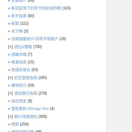
支票賬戶
(55)
新冠疫情下的禁令和航線特輯
(103)
新手指南
(60)
新聞
(322)
未分類
(3)
活期儲蓄賬戶/貨幣市場賬戶
(28)
[+]
遊記&體驗
(700)
游輪攻略
(7)
租車指南
(15)
簽證與身份
(63)
[+]
航空里程指南
(285)
購物技巧
(59)
[+]
酒店積分指南
(278)
酒店預定
(9)
里程衝刺 Mileage Run
(4)
[+]
銀行特徵總結
(309)
閑聊
(259)
限時促銷活動
(98)