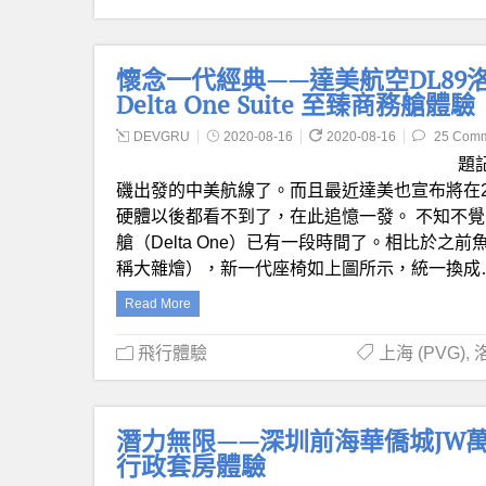
懷念一代經典——達美航空DL89洛杉磯
Delta One Suite 至臻商務艙體驗
DEVGRU
2020-08-16
2020-08-16
25 Com
題
磯出發的中美航線了。而且最近達美也宣布將在2
硬體以後都看不到了，在此追憶一發。 不知不覺
艙（Delta One）已有一段時間了。相比於之前
稱大雜燴），新一代座椅如上圖所示，統一換成
Read More
飛行體驗
上海 (PVG)
,
洛
潛力無限——深圳前海華僑城JW萬豪（JW 
行政套房體驗