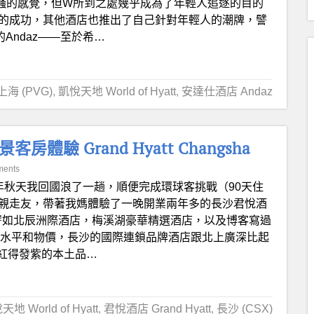
騷的感覺，但W所到之處幾乎成為了年輕人追逐的目的
W的成功，其他酒店也推出了自己針對年輕人的潮牌，譬
團的Andaz——至於希…
上海 (PVG)
,
凱悅天地 World of Hyatt
,
安達仕酒店 Andaz
 Grand Hyatt Changsha
ments
年秋天我回國浪了一趟，順便完成環球客挑戰（90天住
訪親走友，帶著我媽體驗了一晚開業兩年多的長沙君悅酒
，譬如北辰洲際酒店，梅溪湖豪華精選酒店，以及博客寫過
地的經濟水平和物價，長沙的國際連鎖品牌酒店跟北上廣深比起
紅得發紫的本土品…
地 World of Hyatt
,
君悅酒店 Grand Hyatt
,
長沙 (CSX)