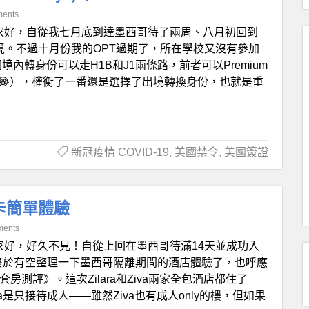
ents
家好，自從我七月底到達墨西哥待了兩周、八月初回到
出境。不過十月份我的OPT過期了，所在學校又沒有參加
國境內轉身份可以走H1B和J1兩條路，前者可以Premium
月吧😂），權衡了一番還是選擇了出境轉換身份，也就是重
新冠疫情 COVID-19
,
美國禁令
,
美國簽證
打卡簡單體驗
ments
家好，好久不見！自從上回在墨西哥待滿14天並成功入
在終於有空整理一下墨西哥隔離期間的酒店體驗了，也呼應
沙灘套房測評》。這次Zilara和Ziva兩家全包酒店都住了
a是只接待成人——雖然Ziva也有成人only的樓，但如果