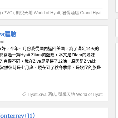
 (PVG)
,
凱悅天地 World of Hyatt
,
君悅酒店 Grand Hyatt
va體驗
nts
家好，今年七月份我從國內返回美國，為了滿足14天的
篇Hyatt Zilara的體驗，本文是Zilara的姊妹
 Zilara的倉促不同，我在Ziva足足待了12晚，原因是Ziva比
0刀。當然彼時是七月底，現在到了秋冬季節，是坎昆的旅遊
Hyatt Ziva 酒店
,
凱悅天地 World of Hyatt
errey+J1）