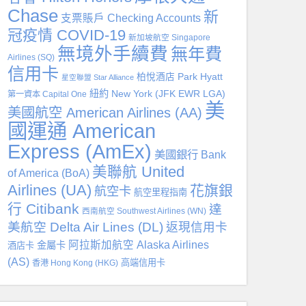
Chase
新
支票賬戶 Checking Accounts
冠疫情 COVID-19
新加坡航空 Singapore
無境外手續費
無年費
Airlines (SQ)
信用卡
柏悅酒店 Park Hyatt
星空聯盟 Star Alliance
紐約 New York (JFK EWR LGA)
第一資本 Capital One
美
美國航空 American Airlines (AA)
國運通 American
Express (AmEx)
美國銀行 Bank
美聯航 United
of America (BoA)
Airlines (UA)
花旗銀
航空卡
航空里程指南
行 Citibank
達
西南航空 Southwest Airlines (WN)
美航空 Delta Air Lines (DL)
返現信用卡
阿拉斯加航空 Alaska Airlines
金屬卡
酒店卡
(AS)
高端信用卡
香港 Hong Kong (HKG)