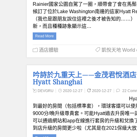
Rainier國家公園自駕了一圈，順帶會了會在馬
候訂了位於Lake Washington南邊的這家Hyat
（我也是跟朋友說住這裡之後才被告知的……）
新，而且種種跡象顯示這…
Read More
酒店體驗
凱悅天地 World of
吟詩於九重天上——金茂君悅酒店外交官套體
Hyatt Shanghai
DEVGRU
2020-12-27
2020-12-27
22 Com
H
到最好的房間（包括標準套），環球客還可以使
9000分/晚升級尊貴套。可能Hyatt過去升房
可以通過網站和app在線進行套房的升級和兌
到店升級的房間更少啦（尤其是在2021保級大