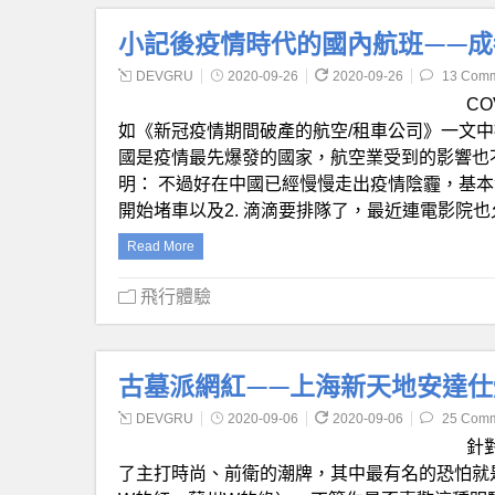
小記後疫情時代的國內航班——成都
DEVGRU
2020-09-26
2020-09-26
13 Com
C
如《新冠疫情期間破產的航空/租車公司》一文
國是疫情最先爆發的國家，航空業受到的影響也
明： 不過好在中國已經慢慢走出疫情陰霾，基本
開始堵車以及2. 滴滴要排隊了，最近連電影院
Read More
飛行體驗
古墓派網紅——上海新天地安達仕體驗 And
DEVGRU
2020-09-06
2020-09-06
25 Com
針
了主打時尚、前衛的潮牌，其中最有名的恐怕就