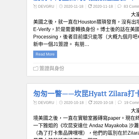
DEVGRU
2020-11-18
2020-11-18
83 Comm
大
美國之後，就一直在Houston猥瑣發育，沒有
E-Verify，於是需要轉換身份。博士後的話在美
Processing，後者目前還只能等（大概九個
新申一個J1簽證。 有朋…
Read More
簽證與身份
匆匆一瞥——坎昆Hyatt Zilara
DEVGRU
2020-10-18
2020-10-18
19 Com
大
境美國之後，一直在實驗室搬磚寫paper。現
一下雅姐的《坎昆安達仕 Andaz Mayakoba 
（為了打卡集品牌嘿嘿），他們的區別在於Zilar