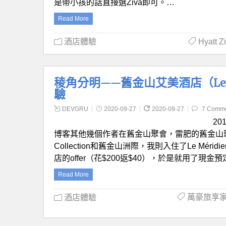
是帶小孩的話直接選Ziva即可。…
Read More
酒店體驗
Hyatt 
稜角分明——舊金山艾美酒店（Le Méri
驗
DEVGRU
2020-09-27
2020-09-27
7 Comm
2
博客其他幾個作者在舊金山聚會，雷肥的舊金山瑞吉
Collection和舊金山洲際，我則入住了Le Méridie
店的offer（花$200返$40），於是就用了現
Read More
萬豪旅享家 Ma
酒店體驗