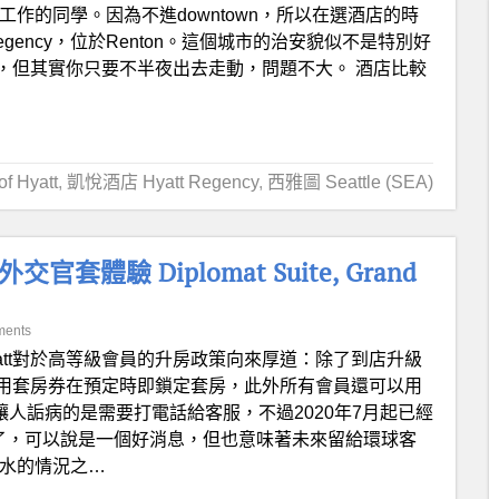
鬃工作的同學。因為不進downtown，所以在選酒店的時
t Regency，位於Renton。這個城市的治安貌似不是特別好
，但其實你只要不半夜出去走動，問題不大。 酒店比較
 Hyatt
,
凱悅酒店 Hyatt Regency
,
西雅圖 Seattle (SEA)
驗 Diplomat Suite, Grand
ments
yatt對於高等級會員的升房政策向來厚道：除了到店升級
用套房券在預定時即鎖定套房，此外所有會員還可以用
唯一讓人詬病的是需要打電話給客服，不過2020年7月起已經
換了，可以說是一個好消息，但也意味著未來留給環球客
放水的情況之…