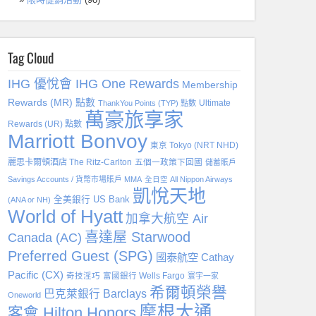
Tag Cloud
IHG 優悅會 IHG One Rewards
Membership
Rewards (MR) 點數
Ultimate
ThankYou Points (TYP) 點數
萬豪旅享家
Rewards (UR) 點數
Marriott Bonvoy
東京 Tokyo (NRT NHD)
麗思卡爾頓酒店 The Ritz-Carlton
五個一政策下回國
儲蓄賬戶
Savings Accounts / 貨幣市場賬戶 MMA
全日空 All Nippon Airways
凱悅天地
全美銀行 US Bank
(ANA or NH)
World of Hyatt
加拿大航空 Air
喜達屋 Starwood
Canada (AC)
Preferred Guest (SPG)
國泰航空 Cathay
Pacific (CX)
奇技淫巧
富國銀行 Wells Fargo
寰宇一家
希爾頓榮譽
巴克萊銀行 Barclays
Oneworld
摩根大通
客會 Hilton Honors