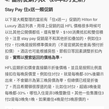
Stay Pay 住x送一類促銷
以下是大概整理的當前有「住x送一」促銷的 Hilton for
Luxury 酒店列表，用得上促銷的話 HFL 價格很多時候可
以比其他公開價都低，還有雙早、$100消費抵扣和雙倍積
分。注意 stay pay 促銷是不和其他折扣疊加的，例如住3
付2，付2晚是按照標準價來的（不是官網其他會員/預付折
扣價）。酒店也可能根據房態、節假日等因素調整折扣內
容，
實際以搜索返回的價格為準
。
HFL這類折扣價會直接顯示折後價格，並且是按照比例直
接扣在每晚房價里。例如住3付2，就是每晚都-33%後顯示
出來，不會顯示為第三晚房價為零，但總價已經是折後
了。而且希爾頓很厚道的是，比如住3付2，超過3晚後是
每晚都-33%，哪怕入住是非3晚整數倍。其他一些集團住3
付2是每3晚免1晚，如果連住4晚是付3晚原價的。