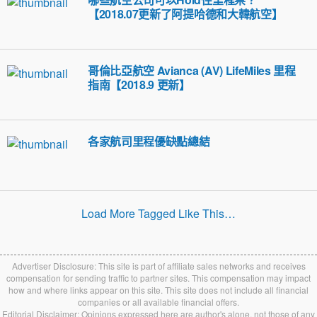
【2018.07更新了阿提哈德和大韓航空】
哥倫比亞航空 Avianca (AV) LifeMiles 里程
指南【2018.9 更新】
各家航司里程優缺點總結
Load More Tagged Like This…
Advertiser Disclosure: This site is part of affiliate sales networks and receives
compensation for sending traffic to partner sites. This compensation may impact
how and where links appear on this site. This site does not include all financial
companies or all available financial offers.
Editorial Disclaimer: Opinions expressed here are author's alone, not those of any