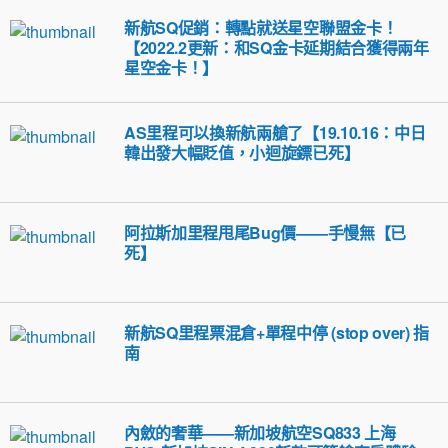
新航SQ促銷：轉點就送星空聯盟金卡！
【2022.2更新：和SQ金卡延期結合獲得兩年
星空金卡！】
AS里程可以換新航兩艙了【19.10.16：中日
韓出發大幅貶值，小迴旋鏢已死】
阿拉斯加里程甩尾Bug價——手慢無【已
死】
新航SQ里程票混倉+單程中停 (stop over) 指
南
內斂的奢華——新加坡航空SQ833 上海