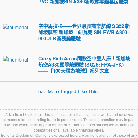
PVG-新加坡SIN A380新款頭等艙套房體驗
空中馬拉松——世界最長商業航線 SQ22 新
加坡航空 新加坡—紐瓦克 SIN-EWR A350-
900ULR商務艙體驗
Crazy Rich Asian同款空中雙人床！新加坡
航空A380頭等艙體驗 (SQ26: FRA-JFK)
——【100天環遊地球】系列文章
Load More Tagged Like This…
Advertiser Disclosure: This site is part of affiliate sales networks and receives
compensation for sending traffic to partner sites. This compensation may impact
how and where links appear on this site. This site does not include all financial
companies or all available financial offers.
Editorial Disclaimer: Opinions expressed here are author's alone, not those of any