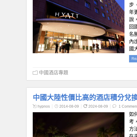
步
年
說
回
名
內
國
Re
中國酒店專題
中國大陸性價比高的酒店積分兌換（
hypnos
2014-08-09
2024-08-09
1 Commen
如
考
方
在