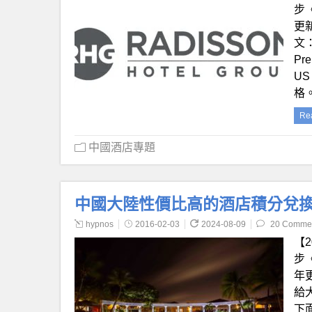
步
更
文：
Pr
US
格。
Re
中國酒店專題
中國大陸性價比高的酒店積分兌換（
hypnos
2016-02-03
2024-08-09
20 Comme
【
步
年
給
下