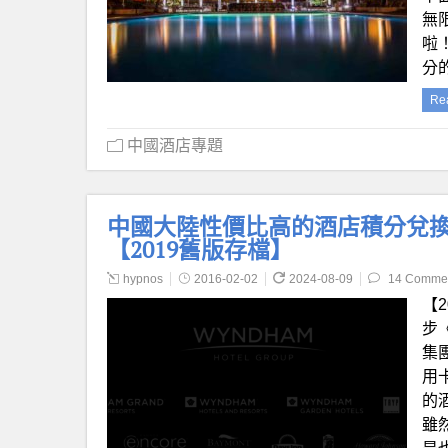
無
啦
分
Re
中國酒店專題
中國大陸性價比高的酒店積分兌換
【2019舊版存檔】
hypnos
2016-02-02
2024-08-09
14 Comme
【
步
集團
用卡
的
雖然