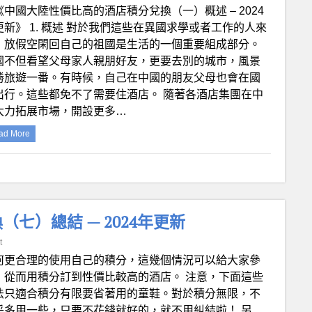
《中國大陸性價比高的酒店積分兌換（一）概述 – 2024
更新》 1. 概述 對於我們這些在異國求學或者工作的人來
，放假空閑回自己的祖國是生活的一個重要組成部分。
國不但看望父母家人親朋好友，更要去別的城市，風景
勝旅遊一番。有時候，自己在中國的朋友父母也會在國
出行。這些都免不了需要住酒店。 隨著各酒店集團在中
大力拓展市場，開設更多…
ad More
七）總結 — 2024年更新
t
何更合理的使用自己的積分，這幾個情況可以給大家參
，從而用積分訂到性價比較高的酒店。 注意，下面這些
法只適合積分有限要省著用的童鞋。對於積分無限，不
乎多用一些，只要不花錢就好的，就不用糾結啦！ 另