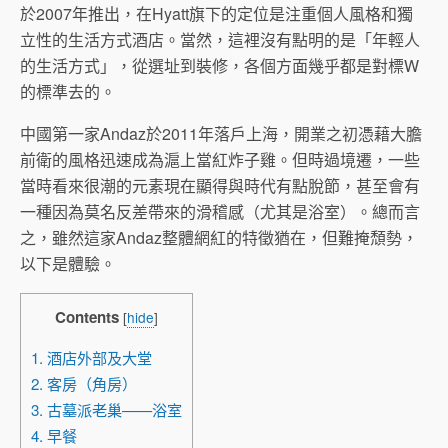
於2007年推出，在Hyatt旗下的定位是注重個人風格和獨
立性的生活方式酒店。當然，這裡沒有點明的是「年輕人
的生活方式」，從選址到裝修，各個方面幾乎都是對標W
的標準去的。
中國第一家Andaz於2011年落戶上海，開業之初憑藉大膽
前衛的風格迅速成為滬上當紅炸子雞。但時過境遷，一些
當時看來很潮的元素現在顯得與時代有點脫節，甚至會有
一種因為莫名反差帶來的滑稽感（尤其是浴室）。總而言
之，雖然這家Andaz整體網紅的特徵猶在，但難掩頹勢，
以下是體驗。
Contents
[
hide
]
1. 酒店外部及大堂
2. 客房（角房）
3. 古墓派老巢——浴室
4. 早餐