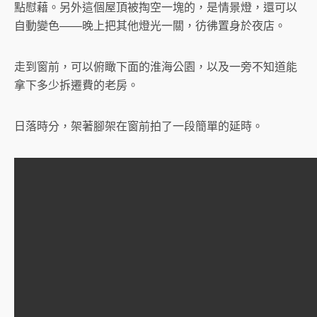
點慰藉。另外這個屋頂被掏空一塊的，是情景燈，還可以
自動變色——晚上把其他燈光一關，彷彿置身於夜店。
走到窗前，可以俯瞰下面的淮海公園，以及一旁不知道能
拿下多少拆遷費的老房。
日落時分，架著腳架在窗前拍了一段簡單的延時。