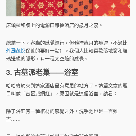
床頭櫃和牆上的電源口難掩酒店的歲月之感。
總結一下，客廳的感覺還行，但難掩歲月的痕迹（不過比
外灘茂悅
保養的要好一點）。我個人比較喜歡落地窗和玻
璃邊緣的弧形，有一種太空艙的感覺。
3. 古墓派老巢——浴室
哈哈終於來到這家酒店最有意思的地方了。這篇文章的題
目叫做「古墓派網紅」，原因就是這個浴室，請看：
除了浴缸有一種棺材的感覺之外，洗手池也是一言難
盡……