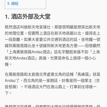
5. 總結
1. 酒店外部及大堂
既然酒店叫做新天地安達仕，那麼很明顯是想突出新天地
的地理位置，但實際上酒店在新天地商圈以北，還得走上
一段距離。如果大家要公共交通到酒店的話，坐地鐵一號
線到黃陂南路比坐十號線到新天地更為方便——但很顯然
「上海黃陂南路Andaz酒店」這名字聽起來遠不如「上海
新天地Andaz酒店」高端，也算是命名上搞得一個小心
機。
在黃陂南路和太倉路交界處東北角的這幢「馬蜂窩」就是
Andaz了，西北角的是一家朗廷，好像是同一個業主（京
投發展）。不過酒店大門在嵩山路上，打車前往得繞一
下。
雖然還沒到盛夏，但魔都的太陽也已經慢慢變得毒辣，但