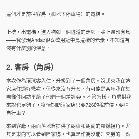
這個才是前往客房（和地下停車場）的電梯。
上樓，出電梯，進入猶如一個隧道的走廊，牆上還印有鳥
——我發現Andaz很喜歡用籠中鳥這樣的元素，不知道有
沒有什麼別的深意。
2. 客房（角房）
本次作為環球客入住，升級到了一個角房。說起來我在這
家店住過好幾次，但從來沒有升套，有可能是某年我在集
團郵件回訪里給了他們一個差評😂。不管怎樣，角房對我
來說也足夠了，疫情期間這家店只要726的稅前價，要啥
自行車？
來到客廳，兩面落地窗提供了朝東和朝南的震撼視角。尤
其是東向可以看到陸家嘴，也算是作為沒能升套房的一點