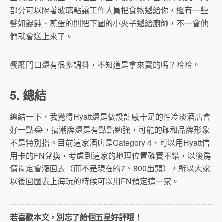
部分可以隔著玻璃點讓工作人員把食物遞給你，還有一些
譬如餛飩、煎蛋的則把下圖的小夾子遞給廚師，不一會他
們就會送上來了。
餐廳門口還有很多調料，不知道是拿來賣的嗎？哈哈。
5. 總結
總結一下，我覺得Hyatt還是做設計感十足的性冷淡酒店會
好一點😂，搞潮牌還是有點點勉強，可能的確和品牌形象
不是特別搭。目前這家酒店是Category 4，可以用Hyatt信
用卡的FN兌換，考慮到這家的地理位置確實不錯，以後房
價肯定會漲回去（而不是現在的7、800出頭），所以大家
以後回國去上海玩的時候可以用FN預定這一家。
若喜歡本文，別忘了給個五星好評哦！