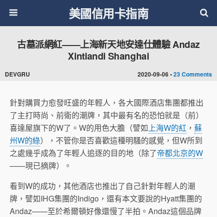
美國信用卡指南
古墓派網紅——上海新天地安達仕體驗 Andaz
Xintiandi Shanghai
DEVGRU
2020-09-06 •
23 Comments
針對購買力愈發旺盛的年輕人，各大國際酒店集團都推出
了主打時尚、前衛的潮牌，其中最有名的恐怕就是（前）
喜達屋旗下的W了。W的用色大膽（譬如
上海W的紅
，
蘇
州W的綠
），不管你是否喜歡這種明騷的感覺，但W所到
之處幾乎成為了年輕人追逐的目的地（除了
帝都北京的W
——現已摘牌）。
看到W的成功，其他酒店也推出了自己針對年輕人的潮
牌，譬如IHG集團的Indigo，還有本文要說的Hyatt集團的
Andaz——至於希爾頓好像還慢了半拍。Andaz這個品牌