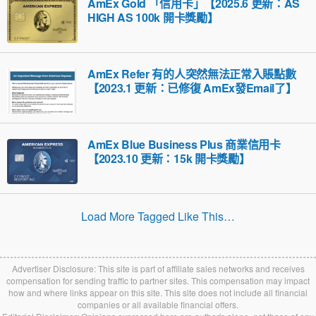
AmEx Gold 「信用卡」【2025.6 更新：AS
HIGH AS 100k 開卡獎勵】
AmEx Refer 有的人突然無法正常入賬點數
【2023.1 更新：已修復 AmEx發Email了】
AmEx Blue Business Plus 商業信用卡
【2023.10 更新：15k 開卡獎勵】
Load More Tagged Like This…
Advertiser Disclosure: This site is part of affiliate sales networks and receives
compensation for sending traffic to partner sites. This compensation may impact
how and where links appear on this site. This site does not include all financial
companies or all available financial offers.