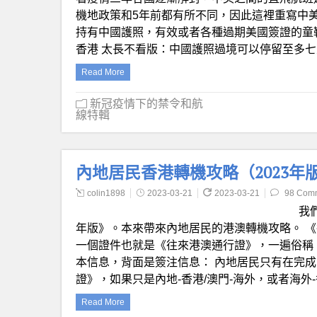
機地政策和5年前都有所不同，因此這裡重寫中
持有中國護照，有效或者各種過期美國簽證的童
香港 太長不看版：中國護照過境可以停留至多七
Read More
新冠疫情下的禁令和航
線特輯
內地居民香港轉機攻略（2023年
colin1898
2023-03-21
2023-03-21
98 Com
我
年版》。本來帶來內地居民的港澳轉機攻略。 《
一個證件也就是《往來港澳通行證》，一遍俗稱
本信息，背面是簽注信息： 內地居民只有在完成
證》，如果只是內地-香港/澳門-海外，或者海外-
Read More