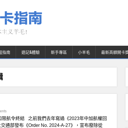
程指南
遊記&體驗
新手專區
小羊毛
最新高額開卡
輯
ents
加限航令終結 之前我們去年寫過《2023年中加航權回
部發布《Order No. 2024-A-27》，宣布廢除從