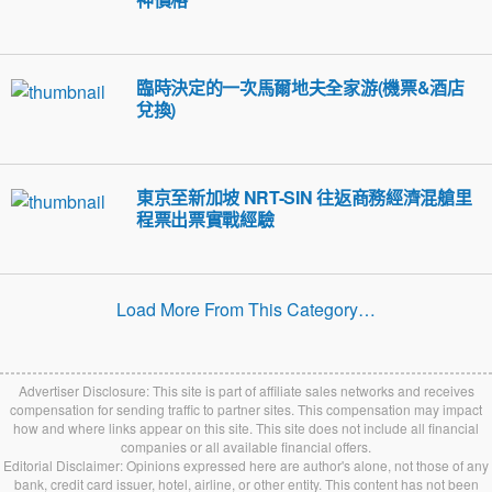
臨時決定的一次馬爾地夫全家游(機票&酒店
兌換)
東京至新加坡 NRT-SIN 往返商務經濟混艙里
程票出票實戰經驗
Load More From This Category…
Advertiser Disclosure: This site is part of affiliate sales networks and receives
compensation for sending traffic to partner sites. This compensation may impact
how and where links appear on this site. This site does not include all financial
companies or all available financial offers.
Editorial Disclaimer: Opinions expressed here are author's alone, not those of any
bank, credit card issuer, hotel, airline, or other entity. This content has not been