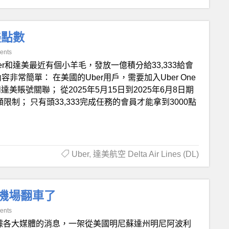
達美點數
ents
ber和達美最近有個小羊毛，發放一億積分給33,333給會
容非常簡單： 在美國的Uber用戶，需要加入Uber One
美賬號關聯； 從2025年5月15日到2025年6月8日期
金額限制； 只有頭33,333完成任務的會員才能拿到3000點
Uber
,
達美航空 Delta Air Lines (DL)
倫多機場翻車了
ents
據各大媒體的消息，一架從美國明尼蘇達州明尼阿波利