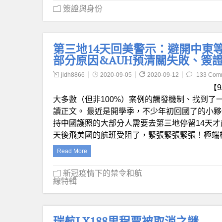
簽證與身份
第三地14天回美警示：避開中東等地
部分原因&AUH預清關失敗、簽證被
jldh8866
2020-09-05
2020-09-12
133 Com
【
大多數（但非100%）案例的觸發機制、找到了
讀正文。 最近是開學季，不少年初回國了的小
持中國護照的大部分人需要去第三地停留14天才
天後飛美國的航班受阻了，緊張緊張緊張！極端極
Read More
新冠疫情下的禁令和航
線特輯
瑞航LX188里程票被取消之謎