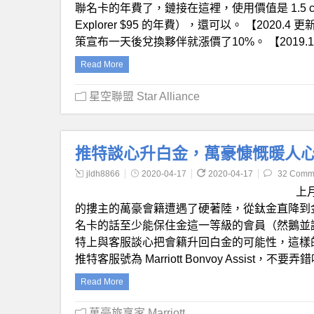
聯名卡的年費了，鏈接在這裡，使用價值是 1.5 cents/
Explorer $95 的年費），還可以。 【202
策宣布一天後兌換夥伴就漲價了10%。 【2019.11 更
Read More
星空聯盟 Star Alliance
推特談心升白金，萬豪慷慨暖人
jldh8866
2020-04-17
2020-04-17
32 Comm
上
的摟主的萬豪會籍遭遇了硬著陸，從鈦金直降到
名卡的話至少能保住金這一等級的會員（然鵝並
特上與客服談心把會籍升回白金的可能性，這樣的
推特客服號為 Marriott Bonvoy Assist，不要弄
Read More
萬豪旅享家 Marriott