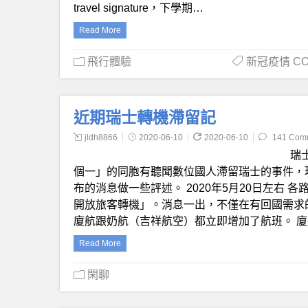
travel signature，下學期…
Read More
飛行體驗
新冠疫情 COV
近期瑞士轉機滯留記
jldh8866
2020-06-10
2020-06-10
141 Com
瑞
個一」的同胞有聽聞數位國人滯留瑞士的事件，
布的消息做一些評述。 2020年5月20日左右
開放旅客轉機」。消息一出，不僅在有回國需求
廈航跟奶航（吉祥航空）都立即增加了航班。 
Read More
閑聊