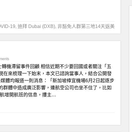
ID-19
,
迪拜 Dubai (DXB)
,
非豁免人群第三地14天返美
ments
士轉機滯留事件回顧 相信近期不少要回國或者關注「五
現在來梳理一下始末，本文已諮詢當事人，結合公開發
 各路媒體均報道一則消息：「新加坡樟宜機場6月2日起逐步
的群體中造成廣泛影響，連航空公司也坐不住了，比如
廈航增開航班的信息，摟主…