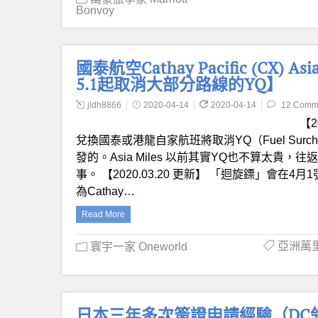
Bonvoy
國泰航空Cathay Pacific (CX) 
5.1起取消大部分路線的YQ】
jldh8866
2020-04-14
2020-04-14
12 Comm
【2
兌換國泰或港龍自家航班將取消YQ（Fuel Su
發的。Asia Miles 以前其實YQ也不算太貴
事。 【2020.03.20 更新】 「迴旋鏢」會
為Cathay…
Read More
亞洲萬里通
寰宇一家 Oneworld
日本三年多次簽證申請經驗（DC