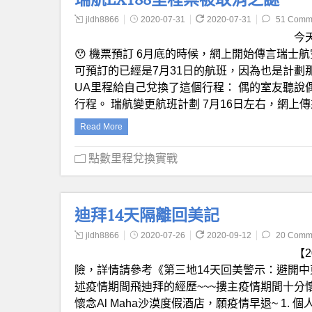
jldh8866
2020-07-31
2020-07-31
51 Comm
今
😯 機票預訂 6月底的時候，網上開始傳言瑞士航
可預訂的已經是7月31日的航班，因為也是計劃
UA里程給自己兌換了這個行程： 偶的室友聽
行程。 瑞航變更航班計劃 7月16日左右，網上
Read More
點數里程兌換實戰
迪拜14天隔離回美記
jldh8866
2020-07-26
2020-09-12
20 Comm
【
險，詳情請參考《第三地14天回美警示：避開中
述疫情期間飛迪拜的經歷~~~摟主疫情期間十分
懷念Al Maha沙漠度假酒店，願疫情早退~ 1. 