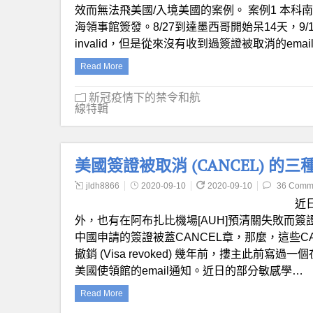
效而無法飛美國/入境美國的案例。 案例1 本科南京
海領事館簽發。8/27到達墨西哥開始呆14天，
invalid，但是從來沒有收到過簽證被取消的emai
Read More
新冠疫情下的禁令和航
線特輯
美國簽證被取消 (CANCEL) 的三
jldh8866
2020-09-10
2020-09-10
36 Comm
近
外，也有在阿布扎比機場[AUH]預清關失敗而
中國申請的簽證被蓋CANCEL章，那麼，這些CA
撤銷 (Visa revoked) 幾年前，摟主此
美國使領館的email通知。近日的部分敏感學…
Read More