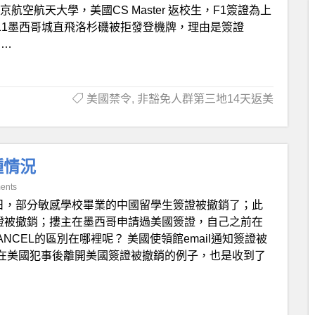
航空航天大學，美國CS Master 返校生，F1簽證為上
9/11墨西哥城直飛洛杉磯被拒發登機牌，理由是簽證
l…
美國禁令
,
非豁免人群第三地14天返美
種情況
ents
日，部分敏感學校畢業的中國留學生簽證被撤銷了；此
簽證被撤銷；摟主在墨西哥申請過美國簽證，自己之前在
NCEL的區別在哪裡呢？ 美國使領館email通知簽證被
前寫過一個在美國犯事後離開美國簽證被撤銷的例子，也是收到了