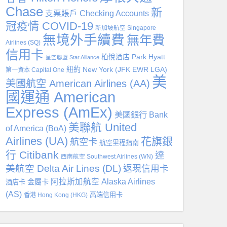
Chase
新
支票賬戶 Checking Accounts
冠疫情 COVID-19
新加坡航空 Singapore
無境外手續費
無年費
Airlines (SQ)
信用卡
柏悅酒店 Park Hyatt
星空聯盟 Star Alliance
紐約 New York (JFK EWR LGA)
第一資本 Capital One
美
美國航空 American Airlines (AA)
國運通 American
Express (AmEx)
美國銀行 Bank
美聯航 United
of America (BoA)
Airlines (UA)
花旗銀
航空卡
航空里程指南
行 Citibank
達
西南航空 Southwest Airlines (WN)
美航空 Delta Air Lines (DL)
返現信用卡
阿拉斯加航空 Alaska Airlines
金屬卡
酒店卡
(AS)
高端信用卡
香港 Hong Kong (HKG)