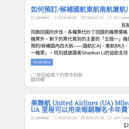
如何預訂/候補國航東航南航廈航
jldh8866
2020-06-08
2020-07-21
50 Comm
民
同胞回國的步伐，各種票代炒了回國的機票價格
機票外，剩下的票代買到的主要的「五個一」機
預約/候補國內四大航——國航[CA]、東航[MU]、
一機票」。特別感謝讀者Shaokun Li的協助支持
Read More
新冠疫情下的禁令和航
線特輯
美聯航 United Airlines (UA) 
UA 里程可以用來報銷聯名卡年費
jldh8866
2020-05-28
2020-05-28
147 Com
【