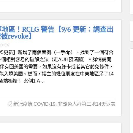
區！RCLG 警告【9/6 更新：調查出
revoke】
ments
9/5更新】新增了兩個案例（一手dp）、找到了一個符合
一個相對容易的破解之法（走AUH預清關）。詳情請閱
夥伴有回美國的需要，如果沒有綠卡或者其它豁免條件，
能入境美國。然而，摟主的幾位朋友在中東地區呆了14
端極端！ 案例1 A…
新冠疫情 COVID-19
,
非豁免人群第三地14天返美