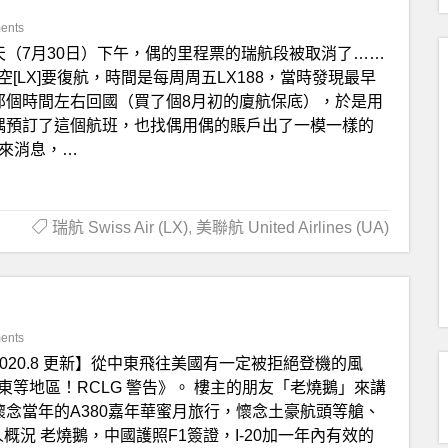
ents
天（7月30日）下午，偶的里程票的瑞航段被取消了……
空[LX]要復航，時間是每周周五LX188，當時發現最早
那個時間左右回國（買了個8月初的廈航保底），於是用
說偶預訂了這個航班，也找偶用偶的賬戶出了一模一樣的
傳來消息，…
瑞航 Swiss Air (LX)
,
美聯航 United Airlines (UA)
ents
2020.8 更新】從中東飛往美國有一定被拒絕登機的風
東等地區！RCLG 警告》。 樓主的朋友「老燒鵝」來講
懷念當年的A380嘉年華蜜月旅行，懷念土豪航頭等艙、
個人概況 老燒鵝，中國護照F1簽證，I-20加一年內有效的