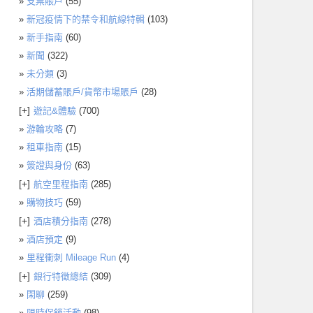
支票賬戶
(55)
新冠疫情下的禁令和航線特輯
(103)
新手指南
(60)
新聞
(322)
未分類
(3)
活期儲蓄賬戶/貨幣市場賬戶
(28)
[+]
遊記&體驗
(700)
游輪攻略
(7)
租車指南
(15)
簽證與身份
(63)
[+]
航空里程指南
(285)
購物技巧
(59)
[+]
酒店積分指南
(278)
酒店預定
(9)
里程衝刺 Mileage Run
(4)
[+]
銀行特徵總結
(309)
閑聊
(259)
限時促銷活動
(98)