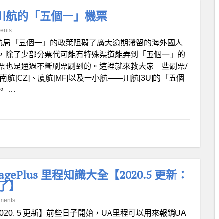
川航的「五個一」機票
ents
航局「五個一」的政策阻礙了廣大逾期滯留的海外國人
，除了少部分票代可能有特殊渠道能弄到「五個一」的
票也是通過不斷刷票刷到的。這裡就來教大家一些刷票/
南航[CZ]、廈航[MF]以及一小航——川航[3U]的「五個
。 …
MileagePlus 里程知識大全【2020.5 更新：
了】
ments
2020. 5 更新】前些日子開始，UA里程可以用來報銷UA