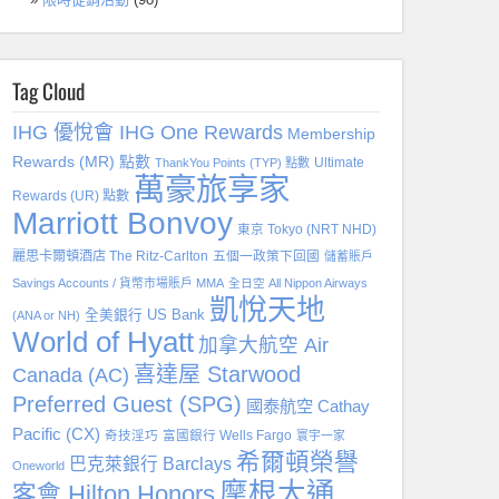
Tag Cloud
IHG 優悅會 IHG One Rewards
Membership
Rewards (MR) 點數
Ultimate
ThankYou Points (TYP) 點數
萬豪旅享家
Rewards (UR) 點數
Marriott Bonvoy
東京 Tokyo (NRT NHD)
麗思卡爾頓酒店 The Ritz-Carlton
五個一政策下回國
儲蓄賬戶
Savings Accounts / 貨幣市場賬戶 MMA
全日空 All Nippon Airways
凱悅天地
全美銀行 US Bank
(ANA or NH)
World of Hyatt
加拿大航空 Air
喜達屋 Starwood
Canada (AC)
Preferred Guest (SPG)
國泰航空 Cathay
Pacific (CX)
奇技淫巧
富國銀行 Wells Fargo
寰宇一家
希爾頓榮譽
巴克萊銀行 Barclays
Oneworld
摩根大通
客會 Hilton Honors