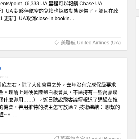
point（6,333 UA 里程可以報銷 Chase UA
0.4 更新】UA 對夥伴航空的兌換也採取動態定價了，並且在政
新】UA取消close-in bookin…
美聯航 United Airlines (UA)
心
ents
月底左右，除了大使會員之外，去年沒有完成保級要求
金。理論上是硬著陸到白板會員，不過持有一些萬豪聯
謬什麼卵用……）。近日聽說飛客論壇報道了通過在推
機會，善用推特的摟主怎可放過？ 技術總結： 聯繫的
錯喔~。 …
萬豪旅享家 Marriott Bonvoy