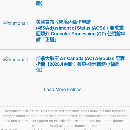
勵】
美國宣布收緊境內綠卡申請
(485/Adjustment of Status (AOS))，要求重
回境外 Consular Processing (CP) 使領館申
請「正道」
加拿大航空 Air Canada (AC) Aeroplan 里程
指南【2026.4更新：美東-亞洲商務小幅貶
值】
Load More Entries…
Advertiser Disclosure: This site is part of affiliate sales networks and receives
compensation for sending traffic to partner sites. This compensation may impact
how and where links appear on this site. This site does not include all financial
companies or all available financial offers.