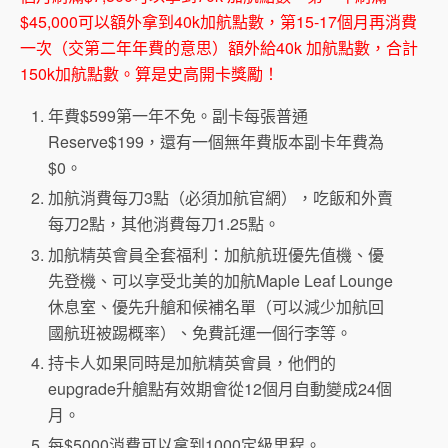
$45,000可以額外拿到40k加航點數，第15-17個月再消費
一次（交第二年年費的意思）額外給40k 加航點數，合計
150k加航點數。算是史高開卡獎勵！
年費$599第一年不免。副卡每張普通
Reserve$199，還有一個無年費版本副卡年費為
$0。
加航消費每刀3點（必須加航官網），吃飯和外賣
每刀2點，其他消費每刀1.25點。
加航精英會員全套福利：加航航班優先值機、優
先登機、可以享受北美的加航Maple Leaf Lounge
休息室、優先升艙和候補名單（可以減少加航回
國航班被踢概率）、免費託運一個行李等。
持卡人如果同時是加航精英會員，他們的
eupgrade升艙點有效期會從12個月自動變成24個
月。
每$5000消費可以拿到1000定級里程。