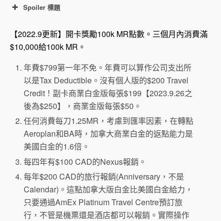
Spoiler 標題
【2022.8.15更新】
商業白年費從$499漲到$799，增
【2022.9更新】開卡獎勵100k MR點數。三個月內消費滿
加每年$200的Travel Credit，$120的電話費報銷（每
$10,000給100k MR。
個月$10），每年$200的Dell 報銷，每年$300的
年費$799第一年不免。年費可以算作公司支出所
Indeed報銷，以及每4年一次的$100 Nexus報銷。
以是Tax Deductible。沒有個人版的$200 Travel
Credit！副卡商業白金版每張$199【2023.9.26之
後為$250】，商業金版每張$50。
任何消費每刀1.25MR，考慮到匯率因素，在轉點
Aeroplan和BA時，加拿大商業白金的返點能力是
美國白金的1.6倍。
每四年有$100 CAD的Nexus報銷。
每年$200 CAD的旅行報銷(Anniversary，不是
Calendar)。這點加拿大版白金比美國白金給力，
只要通過AmEx Platinum Travel Centre預訂旅
行，不管是機票還是酒店都可以報銷。實際操作