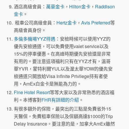
受到$699的老年費，又能享受到2次（Calendar
酒店高級會員：
萬豪金卡
，
Hilton金卡
，
Raddison
Year）的$200 Dining Credit。
金卡
。
租車公司高級會員：
Hertz金卡
，
Avis Preferred
等
高級會員身份。
多倫多機場YYZ待遇
：安檢時候可以使用YYZ的
優先安檢通道，可以免費使用valet service以及
15%的停車優惠。在高峰時期優先安檢還是非常
有用的。要注意這項福利只有在YYZ才有，溫哥
華YVR，蒙特利爾YUL以及渥太華YOW的優先安
檢通道只開放給Visa Infinite Privilege持有者使
用，AmEx白金卡是無能為力的。
Fine Hotel Resort
等等大家以及非常熟悉的酒店福
利。本博客對
FHR有詳細的介紹
。
有很多額外的保險，最突出的三點是免費省外15
天醫保，免費租車保險以及保額高達$1000的Trip
Delay Insurance。要注意的是，加拿大AmEx雖然