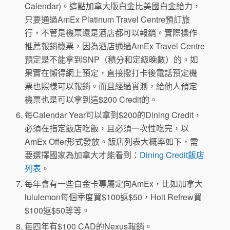
Calendar)。這點加拿大版白金比美國白金給力，
只要通過AmEx Platinum Travel Centre預訂旅
行，不管是機票還是酒店都可以報銷。實際操作
推薦報銷機票，因為酒店通過AmEx Travel Centre
預定是不能拿到SNP（積分和定級晚數）的。如
果實在懶得網上預定，直接撥打卡後電話預定機
票也照樣可以報銷。而且經過實測，給他人預定
機票也是可以拿到這$200 Credit的。
每Calendar Year可以拿到$200的Dining Credit，
必須在指定飯店吃飯，且必須一次性吃完，以
AmEx Offer形式發放。飯店列表大概率如下，需
要選擇國家為加拿大才能看到：
Dining Credit飯店
【2023.8.15更新】從2023.9.26開始，個人白年費從
列表
。
$699上漲到$799，白金副卡年費從$175漲到$250。
每年會有一些白金卡專屬定向AmEx，比如加拿大
但以AmEx Offer的形式增加每Calendar Year的$200高
lululemon每個季度買$100返$50，Holt Refrew買
級餐廳一次性的Dining Credit，同時吃飯、外賣累積
$100返$50等等。
從3倍降為2倍。現在是申請該卡的最佳時刻，既能享
每四年有$100 CAD的Nexus報銷。