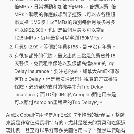
倍MRs，日常通勤和加油2倍MRs，普通消費1倍
MRs。聰明的你應該想到了這張卡可以去各種超
市買禮卡MS噢！5倍MRs的類別每個月最多最多
可以刷$2,500，也即是每個月最多可以拿到
12.5kMRs，每年最多可以拿到150kMRs。
月費$12.99，等價於年費$156。副卡沒有年費。
有很多額外的保險，最突出的三點是免費省外15
Cobalt卡每年$30,000限額的五倍吃飯
天醫保，免費租車保險以及保額高達$500的Trip
買菜，現在限額變成了每個月限額$2,500CAD五倍吃
Delay Insurance。要注意的是，加拿大AmEx雖然
飯買菜了。
有Trip Delay，但是無法通過只付稅費的方式獲得
保險，必須全額支付的機票才有Trip Delay
Insurance；而TD和CIBC的Aeroplan類信用卡是
可以賠付Aeroplan里程票的Trip Delay的。
AmEx Cobalt信用卡是AmEx2017年推出的新產品，整體
來說是非常值得長期持有的，尤其是逆天的買菜和吃飯返
現比例，甚至可以吊打眾多美國信用卡了。雖然年費略有