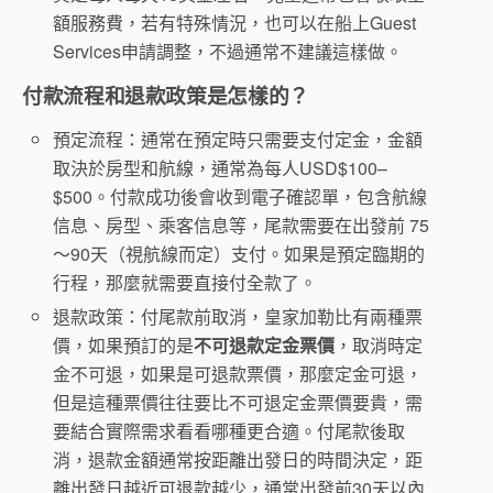
額服務費，若有特殊情況，也可以在船上Guest
Services申請調整，不過通常不建議這樣做。
付款流程和退款政策是怎樣的？
預定流程：通常在預定時只需要支付定金，金額
取決於房型和航線，通常為每人USD$100–
$500。付款成功後會收到電子確認單，包含航線
信息、房型、乘客信息等，尾款需要在出發前 75
～90天（視航線而定）支付。如果是預定臨期的
行程，那麼就需要直接付全款了。
退款政策：付尾款前取消，皇家加勒比有兩種票
價，如果預訂的是
不可退款定金票價
，取消時定
金不可退，如果是可退款票價，那麼定金可退，
但是這種票價往往要比不可退定金票價要貴，需
要結合實際需求看看哪種更合適。付尾款後取
消，退款金額通常按距離出發日的時間決定，距
離出發日越近可退款越少，通常出發前30天以內