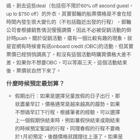
過，剝去這些deal（包括但不限於60% off second guest，
up to $750 off）的外衣，其實郵輪的船票價格是不會在短
時間內發生很大變化的（不包括臨近出發的行程），郵輪
公司會根據銷售情況慢慢調價，因此不必被促銷活動的倒
計時push。關於促銷活動，還有一個比較有趣的現象，就
是官網有時候會有送onboard credit (OBC)的活動，但其實
票價已經悄悄調高了，和沒有這個活動時購買價格大差不
差，如果你不想要OBC，可以等兩三天，這個活動結束
後，票價就自然下來了。
什麼時候預定最划算？
假期出行：如果是選擇兒童放假的日子出行，那
就盡量早訂，價格通常是越來越高的趨勢。如果
不想過早訂下行程，根據筆者的經驗，可以選擇
上一個假期快結束時，例如暑假快結束或剛結束
的時候預定聖誕的行程，同理春假的行程不要晚
於1月初預定，後麵價格就蹭蹭往上漲了。如果是