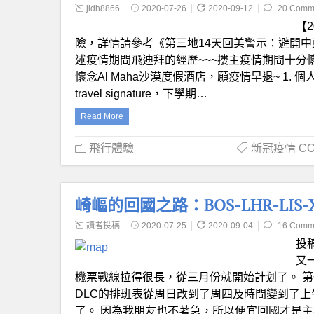
jldh8866
2020-07-26
2020-09-12
20 Comm
【
險，詳情請參考《第三地14天回美警示：避開中
述疫情期間飛迪拜的經歷~~~摟主疫情期間十分
懷念Al Maha沙漠度假酒店，願疫情早退~ 1. 
travel signature，下學期…
Read More
飛行體驗
新冠疫情 COV
崎嶇的回國之路：BOS-LHR-LIS-X
讀者投稿
2020-07-25
2020-09-04
16 Comm
投稿
又
機票戰線拉得很長，從三月份就開始計划了。 第一張
DLC的排班表從周日改到了周四及時間變到了上
了。 因為我朋友也不著急，所以便宜回國才是主要