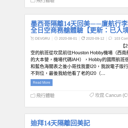
飛行體驗
墨西哥隔離14天回美——廈航行
全日空商務艙體驗【更新：已入
DEVGRU
2020-08-01
2020-09-12
103 Co
【2
空的航班從坎昆前往Houston Hobby機場（
的大本營，機場代碼IAH），Hobby的國際航
和藍色海關表之後小哥找我要I20，我說電子版
不到位，最後我給他看了老的I20（…
Read More
坎昆 Cancun (C
飛行體驗
迪拜14天隔離回美記