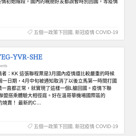
k。疫情初始階段，國內的親朋好友都說暫時別回國，等疫情
五個一政策下回國
,
新冠疫情 COVID-19
G-YVR-SHE
ents
稿者：KK 這張聯程票是3月國內疫情還比較嚴重的時候
五個一日期，4月中旬被通知取消了以後立馬第一時間打國
續一直都正常，就實現了這樣一個L艙回國。疫情下聯
聯盟搭乘體驗大相徑庭。好在溫哥華機場國際區的
錯的燒賣！ 最新的C…
五個一政策下回國
,
新冠疫情 COVID-19