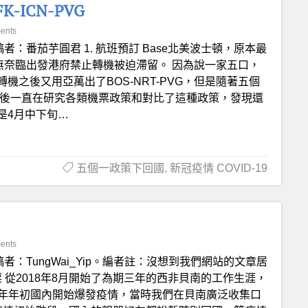
-ICN-PVG
ents
稿者：番茄芋圓君 1. 航班預訂 Base北美波士頓，原本最
無奈臨出發港府禁止轉機被迫滯留。 因為說一家五口，
之後又用亞萬出了BOS-NRT-PVG，但是隨著五個
之後一直在研究各類機票政策和對比了這種政策，發現還
是4月中下旬…
五個一政策下回國
,
新冠疫情 COVID-19
ents
稿者：TungWai_Yip。編者註：沒想到我們網站的文章居
 從2018年8月開始了為期三年的西非貝南的工作生涯，
20年年初國內開始爆發疫情，當時我們在貝南廣泛收集口