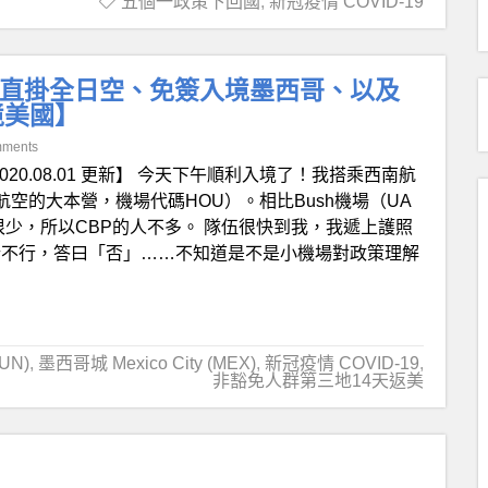
五個一政策下回國
,
新冠疫情 COVID-19
李直掛全日空、免簽入境墨西哥、以及
境美國】
mments
020.08.01 更新】 今天下午順利入境了！我搭乘西南航
西南航空的大本營，機場代碼HOU）。相比Bush機場（UA
班很少，所以CBP的人不多。 隊伍很快到我，我遞上護照
行不行，答曰「否」……不知道是不是小機場對政策理解
UN)
,
墨西哥城 Mexico City (MEX)
,
新冠疫情 COVID-19
,
非豁免人群第三地14天返美