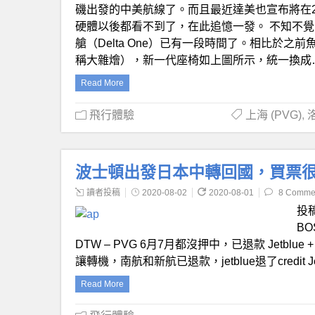
磯出發的中美航線了。而且最近達美也宣布將在2
硬體以後都看不到了，在此追憶一發。 不知不覺
艙（Delta One）已有一段時間了。相比於之前
稱大雜燴），新一代座椅如上圖所示，統一換成
Read More
飛行體驗
上海 (PVG)
,
洛
波士頓出發日本中轉回國，買票
讀者投稿
2020-08-02
2020-08-01
8 Comme
投稿
BO
DTW – PVG 6月7月都沒押中，已退款 Jetblue + S
讓轉機，南航和新航已退款，jetblue退了credit Jetbl
Read More