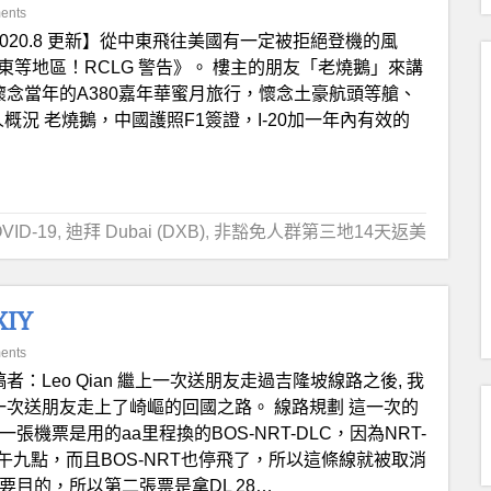
ents
2020.8 更新】從中東飛往美國有一定被拒絕登機的風
東等地區！RCLG 警告》。 樓主的朋友「老燒鵝」來講
懷念當年的A380嘉年華蜜月旅行，懷念土豪航頭等艙、
個人概況 老燒鵝，中國護照F1簽證，I-20加一年內有效的
ID-19
,
迪拜 Dubai (DXB)
,
非豁免人群第三地14天返美
IY
ents
者：Leo Qian 繼上一次送朋友走過吉隆坡線路之後, 我
一次送朋友走上了崎嶇的回國之路。 線路規劃 這一次的
機票是用的aa里程換的BOS-NRT-DLC，因為NRT-
午九點，而且BOS-NRT也停飛了，所以這條線就被取消
目的，所以第二張票是拿DL 28…