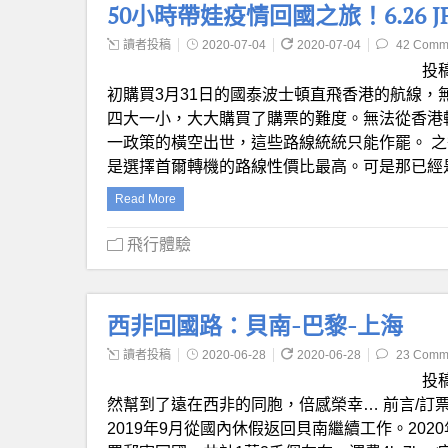
50小時帶娃疫情回國之旅！6.26 JFK
讀者投稿
2020-07-04
2020-07-04
42 Comm
投
初購買3月31日的國泰波士頓直飛香港的航線，
四大一小，大大購買了購票的難度。無法從香港轉機
一政策的橫空出世，這些路線統統只能作罷。 
是選擇首爾轉機的路線性價比最高。可是那已經
Read More
飛行體驗
西非回國路：貝南-巴黎-上海
讀者投稿
2020-06-28
2020-06-28
23 Comm
投
然幫到了遠在西非的同胞，倍感榮幸… 前言/訂票
2019年9月從國內休假返回貝南繼續工作。20