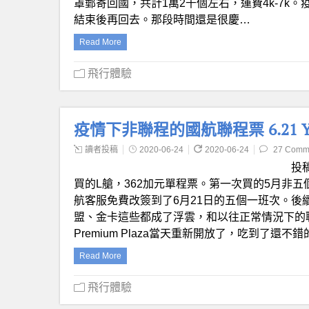
罩郵寄回國，共計1萬2千個左右，運費4k-7
結束後再回去。那段時間還是很慶…
Read More
飛行體驗
疫情下非聯程的國航聯程票 6.21 YE
讀者投稿
2020-06-24
2020-06-24
27 Comm
投
買的L艙，362加元單程票。第一次買的5月非
航客服免費改簽到了6月21日的五個一班次。後
盟、金卡這些都成了浮雲，和以往正常情況下的
Premium Plaza當天重新開放了，吃到了還不
Read More
飛行體驗