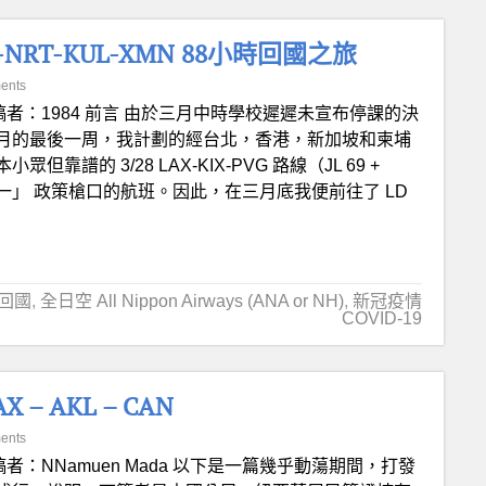
NRT-KUL-XMN 88小時回國之旅
ents
稿者：1984 前言 由於三月中時學校遲遲未宣布停課的決
月的最後一周，我計劃的經台北，香港，新加坡和柬埔
的 3/28 LAX-KIX-PVG 路線（JL 69 +
個一」 政策槍口的航班。因此，在三月底我便前往了 LD
回國
,
全日空 All Nippon Airways (ANA or NH)
,
新冠疫情
COVID-19
– AKL – CAN
ents
稿者：NNamuen Mada 以下是一篇幾乎動蕩期間，打發