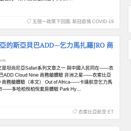
五個一政策下回國
,
新冠疫情 COVID-19
 亞的斯亞貝巴ADD—乞力馬扎羅JRO 商
nts
文是坦尚尼亞Safari系列文章之一 與中國人民同在——衣
ADD Cloud Nine 商務艙體驗 非洲之星——衣索比亞
商務艙體驗（本文） Out of Africa——卡達航空乞力馬
隱於市——多哈柏悅柏悅套房體驗 Park Hy…
衣索比亞航空 ET