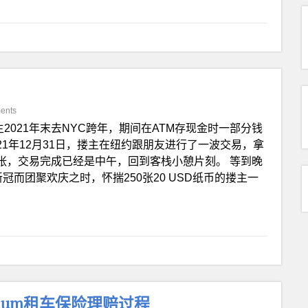
ents
主2021年末去NYC跨年，期间在ATM存现金时一部分钱
是21年12月31日，搂主在纽约跟朋友进行了一波交易，拿
共250张，交易完成已经是中午，回到客栈小憩片刻。 等到晚
而团聚欢庆之时，怀揣250张20 USD纸币的搂主一
emium租车保险理赔过程