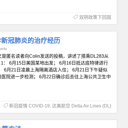
双阴政策下回国
诊新冠肺炎的治疗经历
ents
文是匿名读者向Colin发送的投稿，讲述了搭乘DL283从
： 6月15日美国某地出发； 6月16日抵达底特律进行
海； 6月21日凌晨上海隔离酒店入住； 6月21日下午疑似
区级医院进一步检测； 6月22日确诊后去往上海公共卫生中
新冠疫情 COVID-19
,
达美航空 Delta Air Lines (DL)