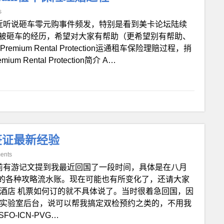
s
近听说砸车零元购事件频发，特别是看到美卡论坛陆续
次被砸车的经历，希望对大家有帮助（更希望别有帮助、
mium Rental Protection运通租车保险理赔过程，捎
um Rental Protection简介 A…
签证最新经验
ents
前有游记文提到我最近回国了一段时间，具体是在八月
的各种攻略流水账。现在可能也有所变化了，还请大家
酒店 机票如何订的就不具体说了。当时很着急回国，因
双检实验室后台，说可以帮我搞定双检预约之类的，不用我
O-ICN-PVG…