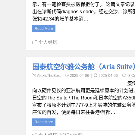
示，有一笔检查费被医保拒付了。 这篇文章记
出在诊断代码diagnosis code。经过交涉
张$142.34的账单基本消…
Read More
个人经历
国泰航空尔雅公务舱（Aria Suit
AlexIsTheBest
2025-04-06
2025-04-06
3 C
疫
向以硬件见长的亚洲航司更是延续原本的计划进
日空的The Suite / The Room和日本航
宣布了将原本计划在777-9上才实装的尔雅公务舱（
座位的首发，便是每日来往香港/首都…
Read More