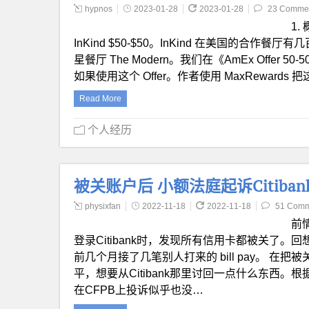
hypnos
2023-01-28
2023-01-28
23 Comme
1.
InKind $50-$50。InKind 在美国的
星餐厅 The Modern。我们在《AmEx Offer 50
如果使用这个 Offer。作者使用 MaxRewards 把
Read More
个人经历
被关账户后 小额法庭起诉Citiba
physixfan
2022-11-18
2022-11-18
51 Comm
前
登录Citibank时，发现所有信用卡都被关了
前几个月接了几笔别人打来的 bill pay。 在把被关
平，想要从Citibank那里讨回一点什么东西
在CFPB上投诉似乎也没…