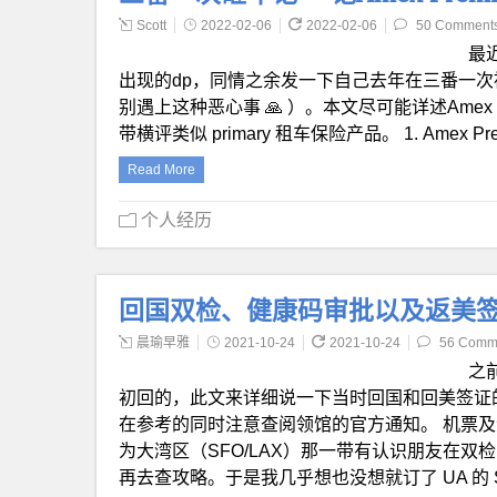
Scott
2022-02-06
2022-02-06
50 Comment
最
出现的dp，同情之余发一下自己去年在三番一
别遇上这种恶心事 🙏 ）。本文尽可能详述Amex Pre
带横评类似 primary 租车保险产品。 1. Amex Premi
Read More
个人经历
回国双检、健康码审批以及返美
晨瑜早雅
2021-10-24
2021-10-24
56 Comm
之
初回的，此文来详细说一下当时回国和回美签证
在参考的同时注意查阅领馆的官方通知。 机票及
为大湾区（SFO/LAX）那一带有认识朋友在
再去查攻略。于是我几乎想也没想就订了 UA 的 SF