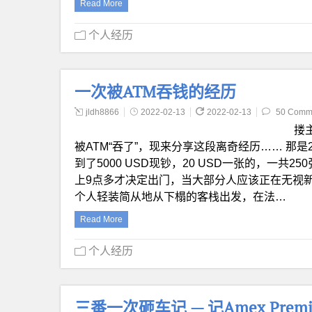
Read More
个人经历
一次被ATM吞钱的经历
jldh8866
2022-02-13
2022-02-13
50 Comm
搂
被ATM“吞了”，现来分享这段离奇经历…… 那
到了5000 USD现钞，20 USD一张的，一
上9点多才决定出门，当大部分人应该正在无视新冠
个人轻装简从地从下榻的客栈出发，在法…
Read More
个人经历
三番一次砸车记 — 记Amex Pr