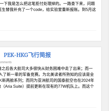
录一下我是怎么把这笔拒付处理掉的。一路查下来，问题
，诊所医生替我补充了一个code，给实验室重新报账。到5月这
e）PEK-HKG飞行简报
omments
情之后各大航司大多很快从财务困难中走了出来；而一
入了新一辈的军备竞赛。为北美读者所熟知的应该是全
空的A350K新两舱系列；而同为亚洲航司的国泰航空也在2024年
Aria Suite）提前更新在现有的77W机队上。而这个