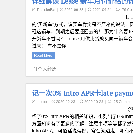
详细解读 Lease 新车月付价格的
ThunderFat
2021-06-23
2021-06-24
76 Co
1.
的“买新车”方式。说买车肯定是不严格的说法，因
租这辆车，到期之后要还回去的！ 那为什么要 lea
开新车不香吗？ Lease 月供比贷款买同一辆车
进来： 车不是你…
Read More
个人经历
记一次0% Intro APR卡late pa
boboo
2020-10-23
2020-10-23
25 Commen
《零
绍了0% Intro APR的相关知识，也列出了0% 
方面知识有了更多的了解，注意事项等等都了然于胸，比
Intro APR。 可俗话说得好，常在河边走，哪