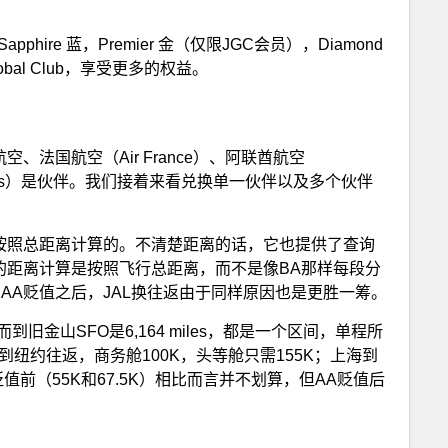
phire 蓝，Premier 金（仅限JGC会员），Diamond
al Club，享受更多的权益。
、法国航空（Air France）、阿联酋航空
Airways）是伙伴。我们接着来看兑换单一伙伴以及多个伙伴
按照总距离计算的。不清楚距离的话，它也提供了查询
的距离计算是按照飞行总距离，而不是像BA那样每段分
AA贬值之后，JAL换往返由于同样原因也是更胜一筹。
，而到旧金山SFO是6,164 miles，都是一个区间，单程所
到纽约往返，商务舱100K，头等舱只需155K；上海到
贬值前（55K和67.5K）相比而言并不划算，但AA贬值后