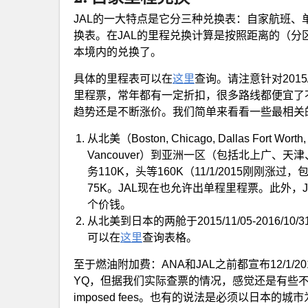
JAL的一大特点是它分三种兑换表：自家航班
换表。在JAL的里程兑换计算是按照距离的（
本境内的兑换了。
具体的里程表可以在
这里
查询。请注意针对2015/0
里程票，常年都有一定折扣，很多路线都便宜了
趋势还是不断涨价。我们简单来看看一些最相关
从北美（Boston, Chicago, Dallas Fort Worth, L
Vancouver）到亚洲一区（包括北上广、
务110K，头等160K（11/1/2015刚刚
75K。JAL现在也允许出单程里程票。此外
个价钱。
从北美到日本的两舱于2015/11/05-201
可以在
这里
查询表格。
至于燃油附加费：ANA和JAL之前都宣布12/1
YQ，但据我们实际查票的情况，感觉还是有些不太稳
imposed fees。也有的说法是必须以日本