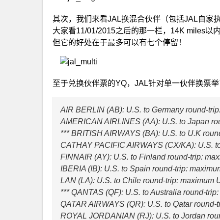
其次，我们来看JAL换混合伙伴（包括JAL自家
大家看11/01/2015之后的那一栏，14K m
但它的好处在于最多可以有七个停留！
至于兑换伙伴票的YQ，JAL针对单一伙伴换票
AIR BERLIN (AB): U.S. to Germany round-tr
AMERICAN AIRLINES (AA): U.S. to Japan ro
*** BRITISH AIRWAYS (BA): U.S. to U.K rou
CATHAY PACIFIC AIRWAYS (CX/KA): U.S. to
FINNAIR (AY): U.S. to Finland round-trip: m
IBERIA (IB): U.S. to Spain round-trip: maxim
LAN (LA): U.S. to Chile round-trip: maximum
*** QANTAS (QF): U.S. to Australia round-t
QATAR AIRWAYS (QR): U.S. to Qatar round-t
ROYAL JORDANIAN (RJ): U.S. to Jordan rou