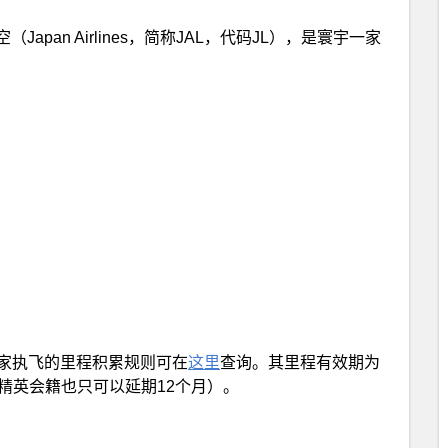
pan Airlines，简称JAL，代码JL），是寰宇一家
，其中自家执飞的里程积累规则可在
这里
查询。其里程有效期为
精英会籍也只可以延期12个月）。