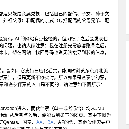
都是只能给亲属兑换，包括自己的配偶、子女、孙子女
、外祖父母）和配偶的亲戚（包括配偶的父母兄弟、配
会觉得JAL的网站有点怪怪的，但习惯了之后会发现信
的问题，也请大家注意：我在注册完常旅客账号之后，
体卡，想在网站上找回号码也说无法搜寻到我的信息，
独特。譬如，它支持日历化看票，能同时浏览东京到北美
拼票），但是更新不够实时。所以如果是查寰宇的票，
家票和查伙伴票的入口是不同的，请注意如下图所示：
cket Reservation进入，而伙伴票（单一或者混合）均从JMB
eservation进入。我们从后者点入后，便能看到如下的网页。其中下图为
antas、国泰、
AA
、
BA
、AF的票，其他伙伴需要电