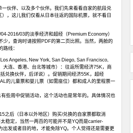
、单一伙伴、以及多个伙伴。我们先来看看自家的航段兑
分区），这儿我们仅看从日本往返的国际机票，就不看日
4-2016/03的淡季经济和超经（Premium Economy）
不少，查询时请按照PDF的第二页比照。当然，两舱的
的路线：
os Angeles, New York, San Diego, San Francisco,
天津、大连、香港、台北等城市）：往返所需经济75K，商
涨过，包括兑换伙伴，后详说）。促销期间经济55K，超经
，JAL的儿童票和婴儿票（如需座位）都和成人的里程票一
6/10/31有些周中促销活动，这个活动也是常年的。具体情况也
/2015之后（日本以外地区）购买/兑换的自家票都取消
定，当然一两百的可能并不是YQ而是carrier-
的城市为出发或者目的地，才能免除YQ。个人觉得还是需要更