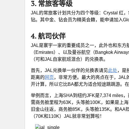
3. 常旅客等级
JAL的常旅客计划共分为四个等级：Crystal 红，Sap
钻。其中金、钻会员为精英会籍，能申请加入Glob
4. 航司伙伴
JAL是寰宇一家的重要成员之一，此外也和东方航空
（Emirates）、以及曼谷航空（Bangkok 
（可和JAL自家航班混合）的兑换表。
首先，JAL兑换单一伙伴的兑换表请见
此处
，是
距离的
网页
，非常方便。最大的亮点在于，JAL
开计算，所以它比BA都尤为适合短途跳跳游。在
举例而言，上海SHA到纽约JFK是7,374 miles
需商务舱里程为63K，头等舱100K，如果是上海
旧金山往返，商务舱85K，头等舱135K。和AA
（70K和110K）JAL就非常划算啦！