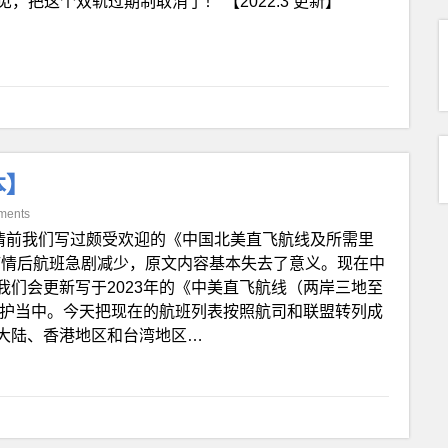
意见，把这个双轨过期制取消了！ 【2022.3 更新】
本】
ments
情前我们写过颇受欢迎的《中国北美直飞航线及所需里
着疫情后航班急剧减少，原文内容基本失去了意义。现在中
们会更新写于2023年的《中美直飞航线（两岸三地至
维护当中。今天把现在的航班列表按照航司和联盟转列成
大陆、香港地区和台湾地区…