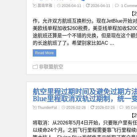
晨瑜早雅
2026-04-11
2026-04-11
1 Comme
【2
作，允许双方航班互换积分。现在JetBlue开始
美欧线单程加收$260税费，美亚线单程加收$20
途航班还算是一个不错的兑换，但是现在这个额
的长途航班了了。希望别家比如AC …
Read More
非联盟航空
航空里程过期时间及避免过期方法总结【
Blue里程取消双轨过期制，统一
ThunderFat
2026-02-26
2026-02-26
95 Co
【2
将取消：从2026年5月4日开始，只要账户里
以续命24个月。之前飞行里程需要靠飞行里程