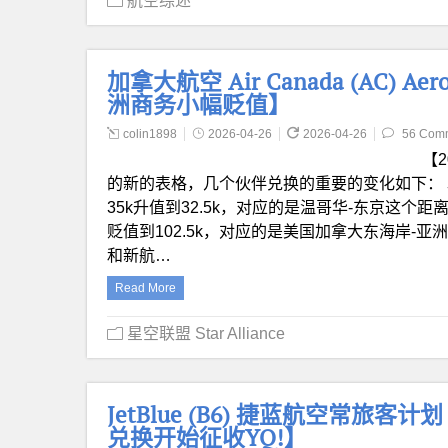
航空综述
加拿大航空 Air Canada (AC) A
洲商务小幅贬值】
colin1898
2026-04-26
2026-04-26
56 Com
【2
的新的表格，几个伙伴兑换的重要的变化如下： 北美
35k升值到32.5k，对应的是温哥华-东京这个距离，没
贬值到102.5k，对应的是美国加拿大东海岸-
和新航…
Read More
星空联盟 Star Alliance
JetBlue (B6) 捷蓝航空常旅客计划
兑换开始征收YQ!】