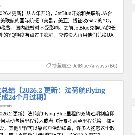
nt
026.4更新】从去年开始，JetBlue开始和美联航UA合
对美联航的国际航班（美欧，美亚）线征收extra的YQ，
0税费，国内线暂时不受影响。之前JetBlue兑换UA的长
外的YQ额度有点过于疯狂，应该没人再用他们兑换UA
捷蓝航空 JetBlue Airways (B6)
2026.2 更新：法荷航Flying
变成24个月过期】
mments
026.2 更新】法荷航Flying Blue里程的双轨过期制度即
有任何活动包括里程转入或者飞行累积甚至里程兑换，都可
续命，其他里程可以靠账户活动续命，许多人抱怨这个政