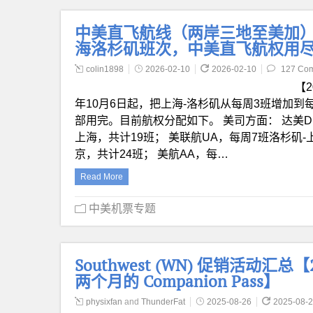
中美直飞航线（两岸三地至美加）表格
海洛杉矶班次，中美直飞航权用
colin1898
2026-02-10
2026-02-10
127 Co
【2
年10月6日起，把上海-洛杉矶从每周3班增加到
部用完。目前航权分配如下。 美司方面： 达美D
上海，共计19班； 美联航UA，每周7班洛杉矶-
京，共计24班； 美航AA，每…
Read More
中美机票专题
Southwest (WN) 促销活动汇
两个月的 Companion Pass】
physixfan
and
ThunderFat
2025-08-26
2025-08-