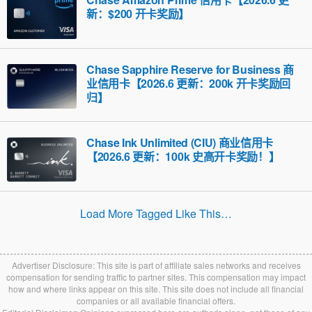
新：$200 开卡奖励】
Chase Sapphire Reserve for Business 商
业信用卡【2026.6 更新：200k 开卡奖励回
归】
Chase Ink Unlimited (CIU) 商业信用卡
【2026.6 更新：100k 史高开卡奖励！】
Load More Tagged Like This…
Advertiser Disclosure: This site is part of affiliate sales networks and receives
compensation for sending traffic to partner sites. This compensation may impact
how and where links appear on this site. This site does not include all financial
companies or all available financial offers.