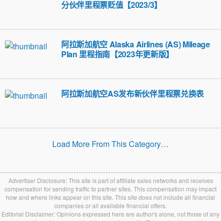
分伙伴里程票贬值【2023/3】
阿拉斯加航空 Alaska Airlines (AS) Mileage
Plan 里程指南【2023年更新版】
阿拉斯加航空AS发布新伙伴里程票兑换表
Load More From This Category…
Advertiser Disclosure: This site is part of affiliate sales networks and receives
compensation for sending traffic to partner sites. This compensation may impact
how and where links appear on this site. This site does not include all financial
companies or all available financial offers.
Editorial Disclaimer: Opinions expressed here are author's alone, not those of any