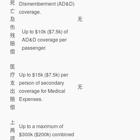
死
Dismemberment (AD&D)
亡
coverage.
及
无
伤
Up to $10k ($7.5k) of
残
AD&D coverage per
赔
passenger.
偿
医
疗
Up to $15k ($7.5k) per
支
person of secondary
无
出
coverage for Medical
赔
Expenses.
偿
上
Up to a maximum of
两
$300k ($200k) combined
项