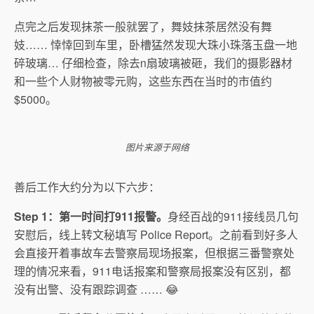
点完之后发现抹茶一般就罢了，舞妓抹茶居然没有舞
妓…… 悻悻回到车里，卧槽猛然发现大珠小珠落玉盘一地
碎玻璃… 仔细检查，除去n扇玻璃被砸，
我们的摄影器材
和一些个人财物被零元购，
这些东西在当时的市值约
$5000。
图片来源于网络
善后工作大约分为以下六步：
Step 1：第一时间打911报警。
身经百战的911接线员几句
安慰后，
线上转文秘填写 Police Report。
之前看到好多人
会直接开着事故车去警察局现场报案，
但根据三番警察处
理的情况来看，
911电话报案和警察局报案没有区别，都
没有出警、
没有跟踪调查 …… 😂