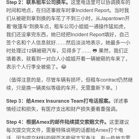
Step 2：联系租车公司换车。
这里电话里可以协调换车的
时间和地点，
在归还事故车时拿Incident Report。当时我
们从被砸到拿到换的车花了不到三小时，
从Japantown开
着”敞篷车“到换车点，
租车公司小姐姐一通操作猛如虎，
我们还没拿完东西，
她已经把Incident Report填好，自己
签个名和个人信息就好……
然后淡淡地表示，她最多一小
时处理过12辆被砸汽车，见得多了…
… 🐸 果然，我们正
填着表，
就看到一对白人小姐姐开着一辆被砸的车来了，
表示个人行李全被偷了。😂
（值得注意的是，尽管车辆有损坏，
但租车contract仍然继
续，只是换一辆类似等级的车开，
无需重新下单。）
Step 3：给Amex Insurance Team打电话报案。
详述事
情经过和损失，
有医疗支出和财产损失要着重强调。
Step 4：根据Amex的邮件陆续提交索赔文件。
这里建议
每次提交完文件，
需要特殊说明的话都给Amex打个电
话，
因为提交材料的网页不能留言写备注，
有一些地方需