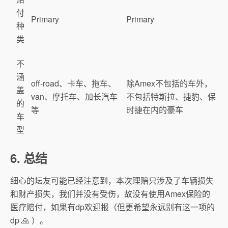
付
Primary
Primary
种
类
不
涵
off-road、卡车、拖车、
除Amex不包括的车外，
盖
van、摩托车、加长汽车
不包括特斯拉、捷豹、保
的
等
时捷在内的豪车
车
型
6. 总结
细心的坛友可能已经注意到，本次理赔只涉及了车辆损失
和财产损失，我们并没有受伤，故没有使用Amex保险的
医疗赔付，如果有dp欢迎报（但更希望永远别有这一项的
dp 🙏 ）。