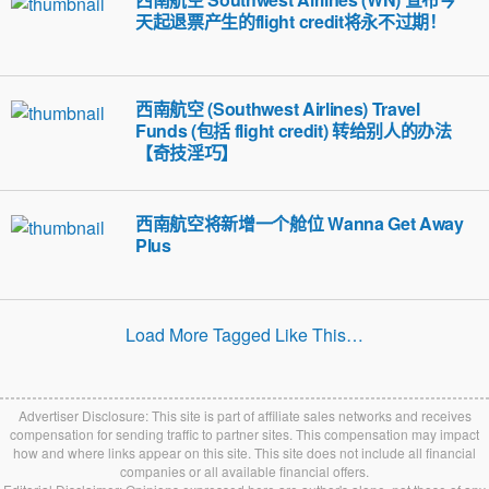
天起退票产生的flight credit将永不过期！
西南航空 (Southwest Airlines) Travel
Funds (包括 flight credit) 转给别人的办法
【奇技淫巧】
西南航空将新增一个舱位 Wanna Get Away
Plus
Load More Tagged Like This…
Advertiser Disclosure: This site is part of affiliate sales networks and receives
compensation for sending traffic to partner sites. This compensation may impact
how and where links appear on this site. This site does not include all financial
companies or all available financial offers.