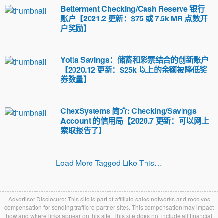
Betterment Checking/Cash Reserve 银行
账户【2021.2 更新：$75 或 7.5k MR 点数开
户奖励】
Yotta Savings：储蓄和彩票结合的创新账户
【2020.12 更新：$25k 以上的余额被降低奖
券数量】
ChexSystems 简介: Checking/Savings
Account 的信用局【2020.7 更新：可以网上
索取报告了】
Load More Tagged Like This…
Advertiser Disclosure: This site is part of affiliate sales networks and receives
compensation for sending traffic to partner sites. This compensation may impact
how and where links appear on this site. This site does not include all financial