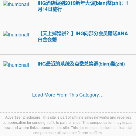
IHG酒店级别2019新年大调(bian)整(zhi)：1
月14日施行
【天上掉馅饼？】IHG向部分会员赠送ANA
白金会籍
IHG最近的系统及点数兑换调(bian)整(zhi)
Load More From This Category…
Advertiser Disclosure: This site is part of affiliate sales networks and receives
compensation for sending traffic to partner sites. This compensation may impact
how and where links appear on this site. This site does not include all financial
companies or all available financial offers.