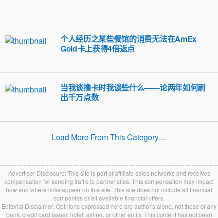
个人经历之某些餐馆的消费无法在AmEx
Gold卡上获得4倍返点
当我谈撸卡时我谈些什么——论两年如何刷
出千万点数
Load More From This Category…
Advertiser Disclosure: This site is part of affiliate sales networks and receives
compensation for sending traffic to partner sites. This compensation may impact
how and where links appear on this site. This site does not include all financial
companies or all available financial offers.
Editorial Disclaimer: Opinions expressed here are author's alone, not those of any
bank, credit card issuer, hotel, airline, or other entity. This content has not been