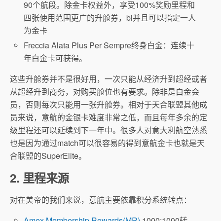
90个航段。除金卡权益外，享受100%奖励里程和
四张使用范围更广的升舱券，bi并且可以指定一人
为金卡
Freccia Alata Plus Per Sempre终身白金：连续十
年白金卡可获得。
这些升舱券并不是很好用，一次只能从经济升到超经或者
从超经升到商务，对购买舱位也有要求。除非是白金会
员，否则每次只能用一张升舱券。相对于天合联盟其他成
员来说，意航的金银卡难度非常之低，而且每年多余的定
级里程还可以延续到下一年中。很多人对意大利航空熟悉
也是因为通过match可以很容易的得到意航金卡也就是天
合联盟的SuperElite。
2. 里程来源
对在美帝的我们来说，意航主要依靠积分系统转点：
Amex Membership Rewards(MR)
1000:1000转