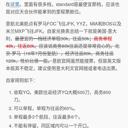
在
这里
。里面有很多档，standard是最便宜那档，应该也
是对应天合伙伴能拿到的里程票舱位。
意航北美航点有罗马FOC飞往JFK, YYZ，MIA和BOS以及
米兰MXP飞往JFK。自家兑换表总结一下就是美国-意大
利，
最便宜的一档经济单程30k，往返50k；
商务单程
48k，往返80k。
应该说商务80k往返还是非常良心的。北
京-罗马（16年7月份复航），经济往返80k，商务往返
120k，性价比很一般。
意航官网虽然能搜票，但是英文版
本极其不稳定，建议使用意大利文官网搜或者电话出票。
自家规则如下：
收取YQ，美欧往返经济YQ大概500刀，商务800
刀。
可以单程，单程为往返的60%。
单程最多3个航段，往返最多6个。
不能有停留，同区域内可以一个开口。