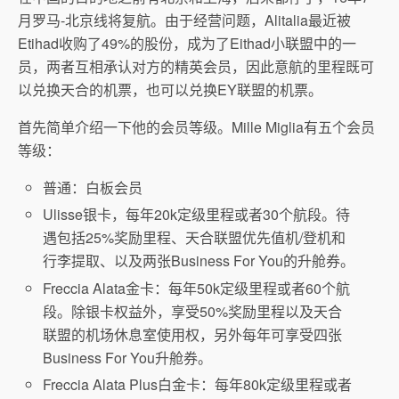
月罗马-北京线将复航。由于经营问题，Alitalia最近被
Etihad收购了49%的股份，成为了Eithad小联盟中的一
员，两者互相承认对方的精英会员，因此意航的里程既可
以兑换天合的机票，也可以兑换EY联盟的机票。
首先简单介绍一下他的会员等级。Mille Miglia有五个会员
等级：
普通：白板会员
Ulisse银卡，每年20k定级里程或者30个航段。待
遇包括25%奖励里程、天合联盟优先值机/登机和
行李提取、以及两张Business For You的升舱券。
Freccia Alata金卡：每年50k定级里程或者60个航
段。除银卡权益外，享受50%奖励里程以及天合
联盟的机场休息室使用权，另外每年可享受四张
Business For You升舱券。
Freccia Alata Plus白金卡：每年80k定级里程或者