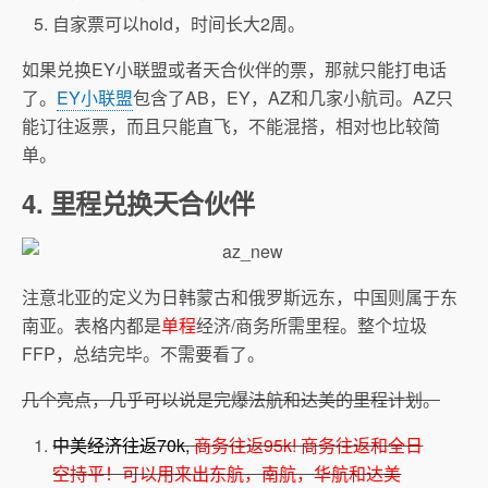
自家票可以hold，时间长大2周。
如果兑换EY小联盟或者天合伙伴的票，那就只能打电话
了。
EY小联盟
包含了AB，EY，AZ和几家小航司。AZ只
能订往返票，而且只能直飞，不能混搭，相对也比较简
单。
4. 里程兑换天合伙伴
注意北亚的定义为日韩蒙古和俄罗斯远东，中国则属于东
南亚。表格内都是
单程
经济/商务所需里程。整个垃圾
FFP，总结完毕。不需要看了。
几个亮点，几乎可以说是完爆法航和达美的里程计划。
中美经济往返70k,
商务往返95k! 商务往返和全日
空持平！可以用来出东航，南航，华航和达美