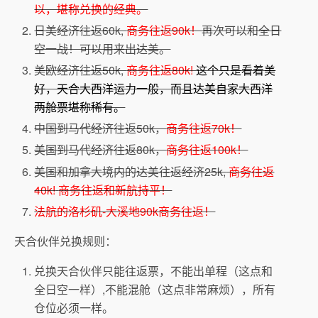
以，堪称兑换的经典。
日美经济往返60k,
商务往返90k！
再次可以和全日
空一战！可以用来出达美。
美欧经济往返50k,
商务往返80k!
这个只是看着美
好，天合大西洋运力一般，而且达美自家大西洋
两舱票堪称稀有。
中国到马代经济往返50k，
商务往返70k！
美国到马代经济往返80k，
商务往返100k！
美国和加拿大境内的达美往返经济25k,
商务往返
40k!
商务往返和新航持平！
法航的洛杉矶-大溪地90k商务往返！
天合伙伴兑换规则：
兑换天合伙伴只能往返票，不能出单程（这点和
全日空一样）,不能混舱（这点非常麻烦），所有
仓位必须一样。