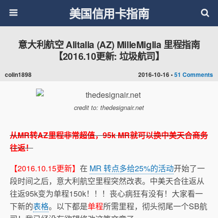
美国信用卡指南
意大利航空 Alitalia (AZ) MilleMiglia 里程指南
【2016.10更新: 垃圾航司】
colin1898
2016-10-16 •
51 Comments
credit to: thedesignair.net
从MR转AZ里程非常超值，95k MR就可以换中美天合商务
往返！
【2016.10.15更新】
在
MR 转点多给25%的活动
开始了一
段时间之后，意大利航空里程突然改表。中美天合往返从
往返95k变为单程150k！！！丧心病狂有没有！大家看一
下新的
表格
。以下都是
单程
所需里程，彻头彻尾一个SB航