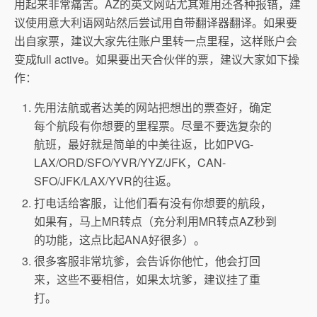
用起来非常痛苦。AZ的英文网站尤其难用还各种报错，建
议使用意大利语网站然后尝试用自带翻译器翻译。如果要
出自家票，建议大家先往账户里转一点里程，这样账户会
变成full active。如果要出天合伙伴的票，建议大家如下操
作：
先用法航或者达美的网站把想出的票查好，确定
每个航段有你想要的里程票。尽量不要选复杂的
航班，最好就是简单的中美往返，比如PVG-
LAX/ORD/SFO/YVR/YYZ/JFK，CAN-
SFO/JFK/LAX/YVR的往返。
打电话给客服，让他们看有没有你想要的航段，
如果有，马上MR转点（充分利用MR转点AZ秒到
的功能，这点比起ANA好很多）。
很多客服非常坑爹，会告诉你他忙，他会打回
来，这些不要相信，如果太坑爹，建议挂了重
打。