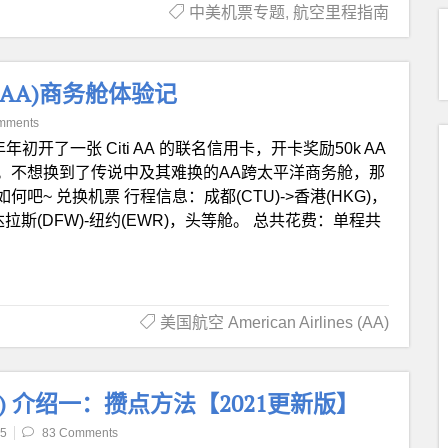
中美机票专题
,
航空里程指南
AA)商务舱体验记
mments
年初开了一张 Citi AA 的联名信用卡，开卡奖励50k AA
。不想换到了传说中及其难换的AA跨太平洋商务舱，那
~ 兑换机票 行程信息：成都(CTU)->香港(HKG)，
达拉斯(DFW)-纽约(EWR)，头等舱。 总共花费：单程共
美国航空 American Airlines (AA)
s (MR) 介绍一：攒点方法【2021更新版】
25
83 Comments