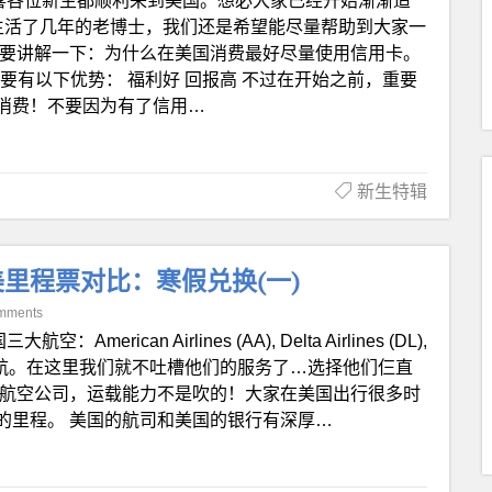
喜各位新生都顺利来到美国。想必大家已经开始渐渐适
生活了几年的老博士，我们还是希望能尽量帮助到大家一
简要讲解一下：为什么在美国消费最好尽量使用信用卡。
主要有以下优势： 福利好 回报高 不过在开始之前，重要
消费！不要因为有了信用…
新生特辑
里程票对比：寒假兑换(一)
mments
大航空：American Airlines (AA), Delta Airlines (DL),
戏称为三大廉航。在这里我们就不吐槽他们的服务了…选择他们仨直
个航空公司，运载能力不是吹的！大家在美国出行很多时
的里程。 美国的航司和美国的银行有深厚…