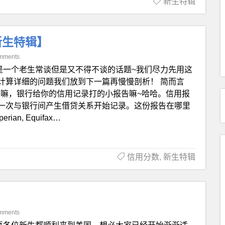
新生特辑
新生特辑】
mments
是一个老生常谈但是又不得不谈的话题~我们尽力先用这
计算详细的问题我们放到下一篇再慢慢剖析！ 简而言
告嘛，银行给你的信用记录打的小报告嘛~哈哈。信用报
一次与银行间产生借贷关系开始记录。这份报告在哪里
, Equifax…
信用分数
,
新生特辑
】
mments