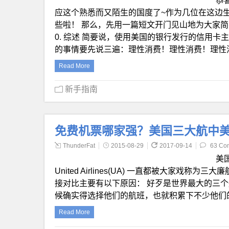
恭
应这个熟悉而又陌生的国度了~作为几位在这边
些啦！ 那么，先用一篇短文开门见山地为大家
0. 综述 简要说，使用美国的银行发行的信用卡
的事情要先说三遍：理性消费！理性消费！理性
Read More
新手指南
免费机票哪家强？美国三大航中美
ThunderFat
2015-08-29
2017-09-14
63 Co
美国三
United Airlines(UA) 一直都被大家
接对比主要有以下原因： 好歹是世界最大的三
候确实得选择他们的航班，也就积累下不少他们
Read More