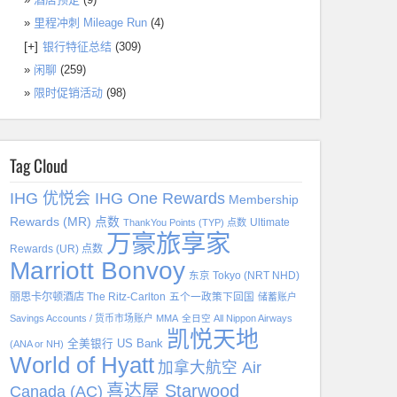
里程冲刺 Mileage Run
(4)
[+]
银行特征总结
(309)
闲聊
(259)
限时促销活动
(98)
Tag Cloud
IHG 优悦会 IHG One Rewards
Membership
Rewards (MR) 点数
Ultimate
ThankYou Points (TYP) 点数
万豪旅享家
Rewards (UR) 点数
Marriott Bonvoy
东京 Tokyo (NRT NHD)
丽思卡尔顿酒店 The Ritz-Carlton
五个一政策下回国
储蓄账户
Savings Accounts / 货币市场账户 MMA
全日空 All Nippon Airways
凯悦天地
全美银行 US Bank
(ANA or NH)
World of Hyatt
加拿大航空 Air
喜达屋 Starwood
Canada (AC)