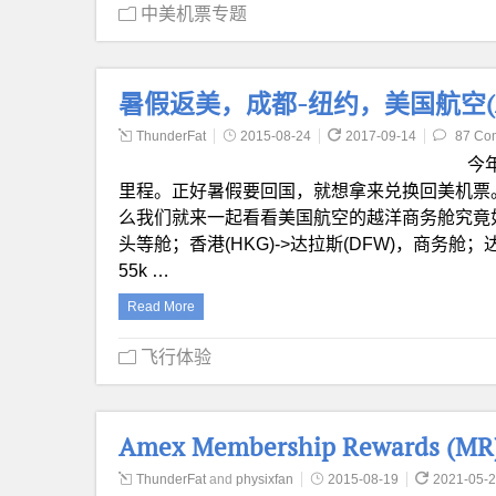
中美机票专题
暑假返美，成都-纽约，美国航空(
ThunderFat
2015-08-24
2017-09-14
87 Co
今年
里程。正好暑假要回国，就想拿来兑换回美机票
么我们就来一起看看美国航空的越洋商务舱究竟如何吧
头等舱；香港(HKG)->达拉斯(DFW)，商务舱；
55k …
Read More
飞行体验
Amex Membership Reward
ThunderFat
and
physixfan
2015-08-19
2021-05-