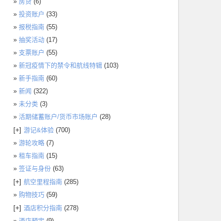
房贷
(6)
投资账户
(33)
报税指南
(55)
抽奖活动
(17)
支票账户
(55)
新冠疫情下的禁令和航线特辑
(103)
新手指南
(60)
新闻
(322)
未分类
(3)
活期储蓄账户/货币市场账户
(28)
[+]
游记&体验
(700)
游轮攻略
(7)
租车指南
(15)
签证与身份
(63)
[+]
航空里程指南
(285)
购物技巧
(59)
[+]
酒店积分指南
(278)
酒店预定
(9)