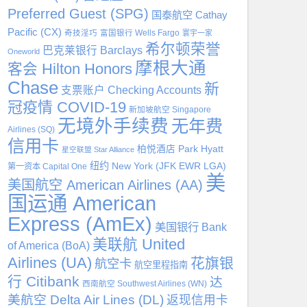
Preferred Guest (SPG)
国泰航空 Cathay
Pacific (CX)
奇技淫巧
富国银行 Wells Fargo
寰宇一家
希尔顿荣誉
巴克莱银行 Barclays
Oneworld
摩根大通
客会 Hilton Honors
Chase
新
支票账户 Checking Accounts
冠疫情 COVID-19
新加坡航空 Singapore
无境外手续费
无年费
Airlines (SQ)
信用卡
柏悦酒店 Park Hyatt
星空联盟 Star Alliance
纽约 New York (JFK EWR LGA)
第一资本 Capital One
美
美国航空 American Airlines (AA)
国运通 American
Express (AmEx)
美国银行 Bank
美联航 United
of America (BoA)
Airlines (UA)
花旗银
航空卡
航空里程指南
行 Citibank
达
西南航空 Southwest Airlines (WN)
美航空 Delta Air Lines (DL)
返现信用卡