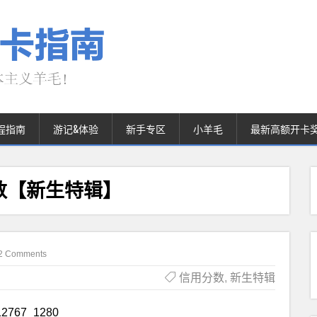
程指南
游记&体验
新手专区
小羊毛
最新高额开卡
数【新生特辑】
2 Comments
信用分数
,
新生特辑