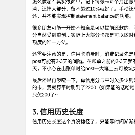
怎么做呢？其实很简单，记下每张卡每个月出账单
清，还掉大部分，留不超过10%就好了。手动还款是
还，并不能实现控制statement balance的功能。
很多朋友可能一开始不知道是可以提前还款的，
分自然受到重创…实际上大部分卡都是可以随时
额度的唯一方法。
还需要注意的是，信用卡消费时，消费记录先是以pendi
post可能有2-3天的间隔。在账单之前的2-
天，不小心在出账单时给post一大笔上去可被坑
最后还是再啰嗦一下，算信用分与平时欠多少钱没啥关系，
的卡，我就算平时刷到了2200（如果能的话哈哈
只欠200了~
3. 信用历史长度
信用历史长度这个真没捷径了，只能靠时间渐渐