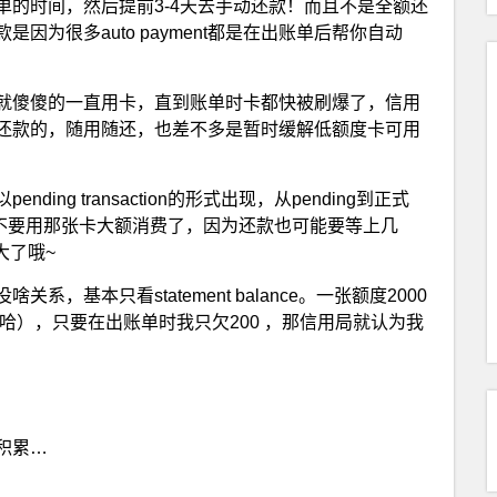
的时间，然后提前3-4天去手动还款！而且不是全额还
因为很多auto payment都是在出账单后帮你自动
就傻傻的一直用卡，直到账单时卡都快被刷爆了，信用
还款的，随用随还，也差不多是暂时缓解低额度卡可用
ng transaction的形式出现，从pending到正式
3天就不要用那张卡大额消费了，因为还款也可能要等上几
大了哦~
基本只看statement balance。一张额度2000
哈），只要在出账单时我只欠200 ，那信用局就认为我
积累…