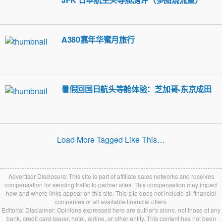
A380嘉年华蜜月旅行
暑假回国日航头等舱体验：芝加哥-东京成田
Load More Tagged Like This…
Advertiser Disclosure: This site is part of affiliate sales networks and receives
compensation for sending traffic to partner sites. This compensation may impact
how and where links appear on this site. This site does not include all financial
companies or all available financial offers.
Editorial Disclaimer: Opinions expressed here are author's alone, not those of any
bank, credit card issuer, hotel, airline, or other entity. This content has not been