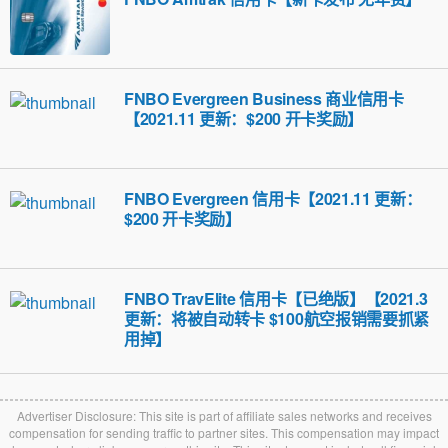
FNBO Evergreen Business 商业信用卡
【2021.11 更新：$200 开卡奖励】
FNBO Evergreen 信用卡【2021.11 更新：
$200 开卡奖励】
FNBO TravElite 信用卡【已绝版】【2021.3
更新：将被自动转卡 $100航空报销需要抓紧
用掉】
Advertiser Disclosure: This site is part of affiliate sales networks and receives
compensation for sending traffic to partner sites. This compensation may impact