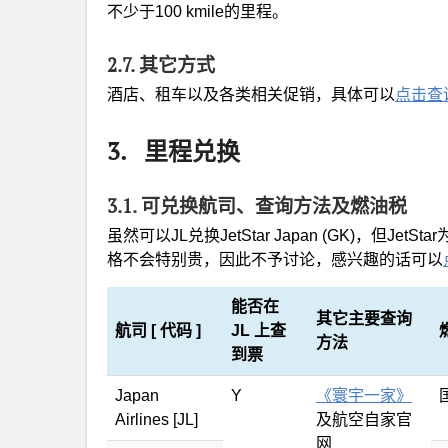
不少于100 kmile的里程。
2.7. 其它方式
酒店、租车以及各类相关促销，具体可以
点击查
3. 里程兑换
3.1. 可兑换航司、查询方法及燃油税
虽然可以JL兑换JetStar Japan (GK)，但
格不会特别贵，因此不予讨论，感兴趣的话可以
能否在
其它主要查询
航司 [ 代码 ]
JL 上查
方法
到票
Japan
Y
《寰宇一家》
Airlines [JL]
及航空自家官
网