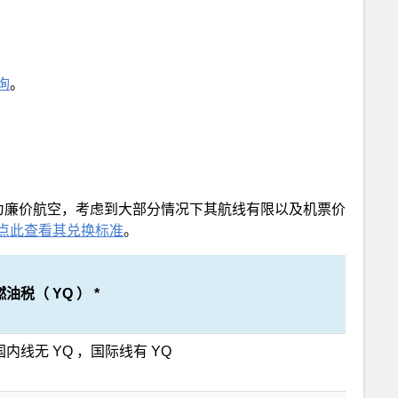
询
。
JetStar为廉价航空，考虑到大部分情况下其航线有限以及机票价
点此查看其兑换标准
。
燃油税（ YQ ） *
国内线无 YQ ，国际线有 YQ