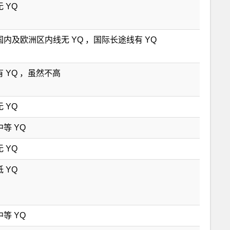
无 YQ
国内及欧洲区内线无 YQ ，国际长途线有 YQ
有 YQ ，虽然不高
无 YQ
中等 YQ
无 YQ
低 YQ
中等 YQ