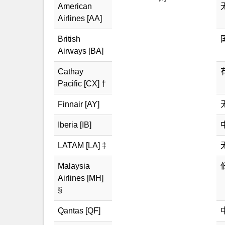
American
Airlines [AA]
British
Airways [BA]
Cathay
Pacific [CX] †
Finnair [AY]
Iberia [IB]
LATAM [LA] ‡
Malaysia
Airlines [MH]
§
Qantas [QF]