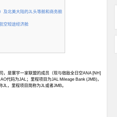
科）及北美大陆的JL头等舱和商务舱
伴航空短途经济舱
家航空公司，是寰宇一家联盟的成员（现与宿敌全日空ANA [NH]
码为JAL；里程项目为JAL Mileage Bank (JMB)，
JL，里程项目简称为JL或者JMB。