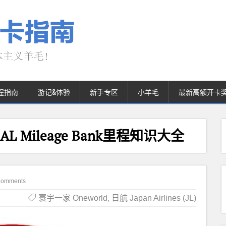
程指南
游记&体验
新手专区
小羊毛
最新高额开卡
) JAL Mileage Bank里程知识大全
Comments
寰宇一家 Oneworld
,
日航 Japan Airlines (JL)