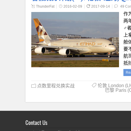
ThunderFat
2016-02-09
2017-09-14
49 Co
作
两
♂
上
舱
要
航
抵
Re
伦敦 London (L
点数里程兑换实战
巴黎 Paris (
Contact Us