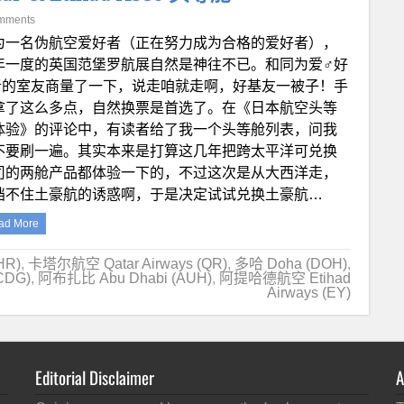
mments
为一名伪航空爱好者（正在努力成为合格的爱好者），
年一度的英国范堡罗航展自然是神往不已。和同为爱♂好
者的室友商量了一下，说走咱就走啊，好基友一被子！手
拿了这么多点，自然换票是首选了。在《日本航空头等
体验》的评论中，有读者给了我一个头等舱列表，问我
不要刷一遍。其实本来是打算这几年把跨太平洋可兑换
司的两舱产品都体验一下的，不过这次是从大西洋走，
挡不住土豪航的诱惑啊，于是决定试试兑换土豪航…
ad More
HR)
,
卡塔尔航空 Qatar Airways (QR)
,
多哈 Doha (DOH)
,
CDG)
,
阿布扎比 Abu Dhabi (AUH)
,
阿提哈德航空 Etihad
Airways (EY)
Editorial Disclaimer
A