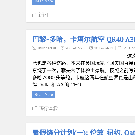
Read More
新闻
巴黎-多哈，卡塔尔航空 QR40 A3
ThunderFat
2016-07-28
2017-09-12
21 Co
这
舱也是各种绕路，本来在英国玩完了回美国直接
东绕了一次，就是为了体验土豪航。按照之前写过的兑换
多哈 A380 头等舱。卡航这两年在航空界真是
得 Delta 和 AA 的 CEO …
Read More
飞行体验
暑假烧分计划(一): 伦敦-纽约, Qatar