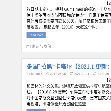
【
效日期未定）。 援引 Gulf Times 的报道，卡
传卡塔尔落地签与阿联酋的“免签”一样属于免费
另外可根据需要再延长30天。咱们是跟美国属
落地签。 想起去年（2016）大概这个时…
Read More
签证与身份
多国“拉黑”卡塔尔【2021.1 
jldh8866
2017-06-05
2021-01-11
41 Comm
【
和巴林的外交关系。沙特开放领空供卡塔尔航空
线。 【2018.8.28 更新】乍得宣布与卡塔尔
几个国家断交且召回驻卡塔尔大使，更有国家关
电视塔；卡塔尔也开始召回驻这些…