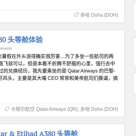
多哈 Doha (DOH)
80 头等舱体验
mments
次暑假在外头浪得确实很厉害…为了多坐一些航司的两
直飞就可以，但是本着不折腾不舒服的心里，强行去中
经历，我先要乘坐的是 Qatar Airways 的巴黎-
出尽风头，主要是其大嘴 CEO 常常和美帝航司们撕逼，搞
卡塔尔航空 Qatar Airways (QR)
,
多哈 Doha (DOH)
 & Etihad A380 头等舱