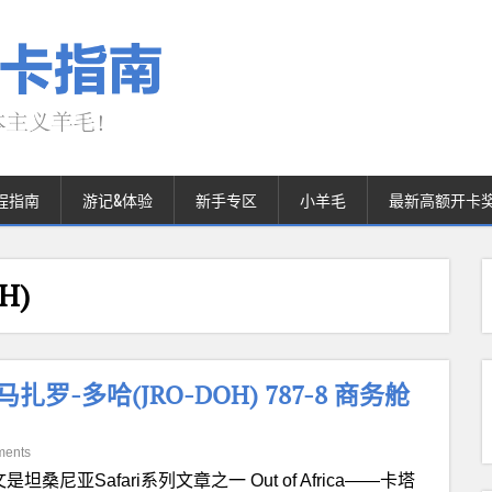
程指南
游记&体验
新手专区
小羊毛
最新高额开卡
H)
马扎罗-多哈(JRO-DOH) 787-8 商务舱
ments
是坦桑尼亚Safari系列文章之一 Out of Africa——卡塔