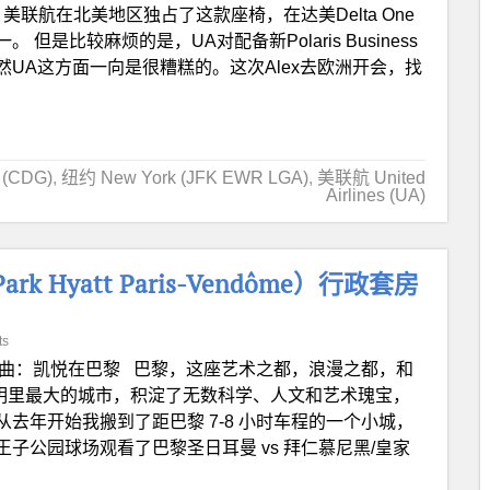
关系，美联航在北美地区独占了这款座椅，在达美Delta One
是比较麻烦的是，UA对配备新Polaris Business
UA这方面一向是很糟糕的。这次Alex去欧洲开会，找
 (CDG)
,
纽约 New York (JFK EWR LGA)
,
美联航 United
Airlines (UA)
Hyatt Paris-Vendôme）行政套房
ts
曲：凯悦在巴黎 巴黎，这座艺术之都，浪漫之都，和
明里最大的城市，积淀了无数科学、人文和艺术瑰宝，
去年开始我搬到了距巴黎 7-8 小时车程的一个小城，
子公园球场观看了巴黎圣日耳曼 vs 拜仁慕尼黑/皇家