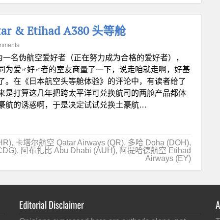
 & Etihad A380 头等舱
mments
为一名伪航空爱好者（正在努力成为合格的爱好者），
同为爱♂好♂者的室友商量了一下，说走咱就走啊，好基
了。在《日本航空头等舱体验》的评论中，有读者给了
来是打算这几年把跨太平洋可兑换航司的两舱产品都体
豪航的诱惑啊，于是决定试试兑换土豪航…
HR)
,
卡塔尔航空 Qatar Airways (QR)
,
多哈 Doha (DOH)
,
CDG)
,
阿布扎比 Abu Dhabi (AUH)
,
阿提哈德航空 Etihad
Airways (EY)
Editorial Disclaimer
A