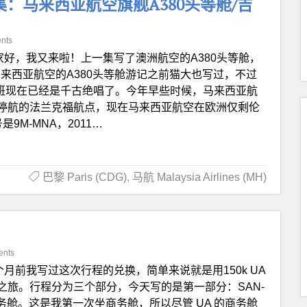
集：马来西亚航空旗舰A380头等舱/吉
nts
家好，我又来啦！上一集写了澳洲航空的A380头等舱，
马来西亚航空的A380头等舱游记之前猫大也写过，不过
航班现在已经是千古绝唱了。今年早些时候，马来西亚航
停航的法兰克福航点，现在马来西亚航空在欧洲仅剩伦
M-MNA，2011…
巴黎 Paris (CDG)
,
马航 Malaysia Airlines (MH)
ents
个月前我写过这次行程的兑换，简单来说就是用150k UA
舱环球之旅。行程分为三个部分，今天写的是第一部分：SAN-
务舱。这是我第一次坐商务舱，所以尽管 UA 的商务舱