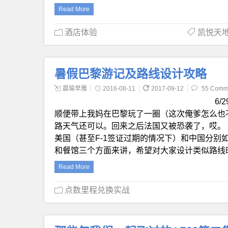
Read More
酒店体验
凯悦天地 W
暑假巴黎游记及路线设计攻略
晨瑜早雅
2016-08-11
2017-09-12
55 Comm
6/
顺便带上我妈在巴黎玩了一圈（这次俺爹怎么也
路天气还可以。回来之后法国又被恐袭了，哎。 
美国（甚至F-1签证过期的情况下）和中国分别
和餐馆三个方面来讲，希望对大家设计类似路线
Read More
点数里程兑换实战