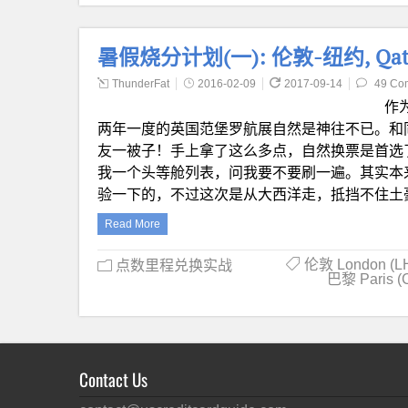
暑假烧分计划(一): 伦敦-纽约, Qatar
ThunderFat
2016-02-09
2017-09-14
49 Co
作
两年一度的英国范堡罗航展自然是神往不已。和
友一被子！手上拿了这么多点，自然换票是首选
我一个头等舱列表，问我要不要刷一遍。其实本
验一下的，不过这次是从大西洋走，抵挡不住土
Read More
伦敦 London (L
点数里程兑换实战
巴黎 Paris (
Contact Us