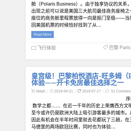
舱（Polaris Business）。由于独享协议的
出现之前可以说是美国三大航司最佳商务座椅之一。 但
座位的商务舱里程票放得一向是抠门至极——当然
回美国机票的时候恰好找到了从…
Read More
巴黎 Paris
飞行体验
皇宫级！巴黎柏悦酒店-旺多姆（Park 
体验——开卡免房最佳选择之一
Aleph
2018-04-21
2019-07-17
51 Commen
序
数学之都…… 在近一千年的历史上荣膺西方文
至今或许仍是欧洲大陆上吸引游客最多的城市。从
因此有机会在半年时间里就去花都玩了三趟，在王
马德里的两场欧冠比赛，同时也为体验…