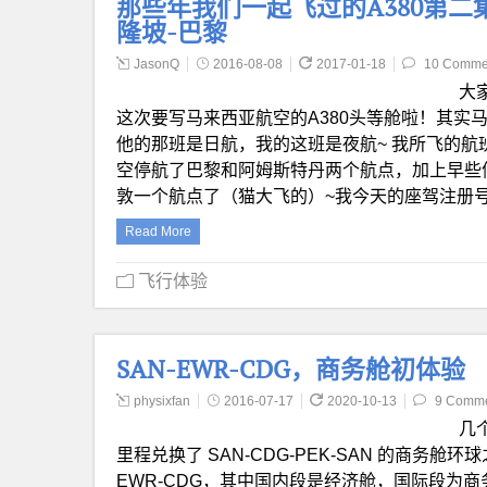
那些年我们一起飞过的A380第二
隆坡-巴黎
JasonQ
2016-08-08
2017-01-18
10 Comme
大
这次要写马来西亚航空的A380头等舱啦！其实
他的那班是日航，我的这班是夜航~ 我所飞的
空停航了巴黎和阿姆斯特丹两个航点，加上早些
敦一个航点了（猫大飞的）~我今天的座驾注册号是9
Read More
飞行体验
SAN-EWR-CDG，商务舱初体验
physixfan
2016-07-17
2020-10-13
9 Comm
几
里程兑换了 SAN-CDG-PEK-SAN 的商务
EWR-CDG，其中国内段是经济舱，国际段为商