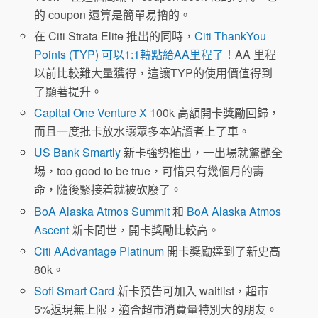
的 coupon 還算是簡單易擼的。
在 Citi Strata Elite 推出的同時，
Citi ThankYou
Points (TYP) 可以1:1轉點給AA里程了
！AA 里程
以前比較難大量獲得，這讓TYP的使用價值得到
了顯著提升。
Capital One Venture X
100k 高額開卡獎勵回歸，
而且一度批卡放水讓眾多本站讀者上了車。
US Bank Smartly
新卡強勢推出，一出場就驚艷全
場，too good to be true，可惜只有幾個月的壽
命，隨後緊接着就被砍廢了。
BoA Alaska Atmos Summit
和
BoA Alaska Atmos
Ascent
新卡問世，開卡獎勵比較高。
Citi AAdvantage Platinum
開卡獎勵達到了新史高
80k。
Sofi Smart Card
新卡預告可加入 waitlist，超市
5%返現無上限，適合超市消費量特別大的朋友。