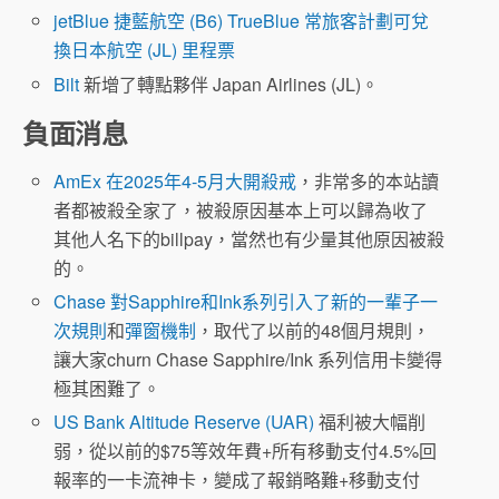
jetBlue 捷藍航空 (B6) TrueBlue 常旅客計劃可兌
換日本航空 (JL) 里程票
Bilt
新增了轉點夥伴 Japan Airlines (JL)。
負面消息
AmEx 在2025年4-5月大開殺戒
，非常多的本站讀
者都被殺全家了，被殺原因基本上可以歸為收了
其他人名下的billpay，當然也有少量其他原因被殺
的。
Chase 對Sapphire和Ink系列引入了新的一輩子一
次規則
和
彈窗機制
，取代了以前的48個月規則，
讓大家churn Chase Sapphire/Ink 系列信用卡變得
極其困難了。
US Bank Altitude Reserve (UAR)
福利被大幅削
弱，從以前的$75等效年費+所有移動支付4.5%回
報率的一卡流神卡，變成了報銷略難+移動支付