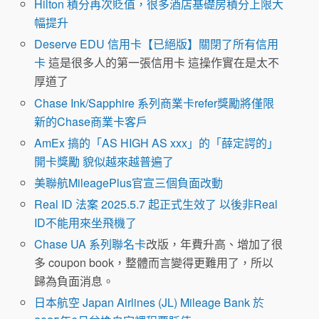
Hilton 積分再次貶值，很多酒店基礎房積分上限大
幅提升
Deserve EDU 信用卡【已絕版】關閉了所有信用
卡
這是很多人的第一張信用卡 這操作實在是太不
厚道了
Chase Ink/Sapphire 系列商業卡refer獎勵將僅限
新的Chase商業卡客戶
AmEx 搞的「AS HIGH AS xxx」的「薛定諤的」
開卡獎勵 貌似越來越普遍了
美聯航MileagePlus官宣三個負面改動
Real ID 法案 2025.5.7 起正式生效了 以後非Real
ID不能用來坐飛機了
Chase UA 系列聯名卡
改版，年費升高、增加了很
多 coupon book，整體而言變得更難用了，所以
歸為負面消息。
日本航空 Japan Airlines (JL) Mileage Bank 於