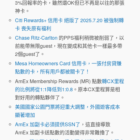
3%回報率的卡，雖然還OK但已不再是以往的那張
神卡。
Citi Rewards+ 信用卡 絕版了 2025.7.20 被強制轉
卡 喪失原有福利
Chase Ritz-Carlton
的PPS福利稍微被削弱了，以
前能帶無限guest，現在變成和其他卡一樣最多帶
2個guest了。
Mesa Homeowners Card 信用卡，一張付房貸賺
點數的卡，所有用戶都被關卡了！
AmEx Membership Rewards (MR) 點數
轉CX里程
的比例將從1:1降低到1:0.8
。原本CX里程算是相
對好用的轉點夥伴了。
美國國家公園門票將迎重大調整，外國遊客成本
顯著增加
AmEx 加副卡必須提供SSN了
，這直接導致
AmEx 加副卡送點數的活動變得非常難擼了。