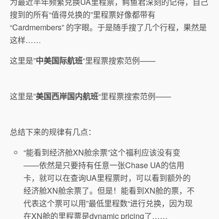
为最近半年频繁兑换UA里程票，鳄鱼君深刻的记得，自己
搜到的所有“值得兑换的”里程票好像都带有
“Cardmembers” 的字眼。于是随手搜了几个行程，果然是
这样……
这里是”
中美国际航班
“里程票搜索范例——
这里是”
美国西岸国内航班
“里程票搜索范例——
总结下来的规律有几点：
“能看到经济舱XN舱余票”这个福利应该没有变
——依然是只要持有任意一张Chase UA的信用
卡，就可以在查询UA里程票时，可以看到额外的
经济舱XN舱余票了。但是！能看到XN舱的票，不
代表这个票可以用”最低里程数“进行兑换，因为现
在XN舱的里程票是dynamic pricing了……