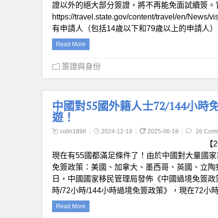
證以外的絕大部分簽證，將不再能免面試續簽。
https://travel.state.gov/content/travel/en/News
有申請人（包括14歲以下和79歲以上的申請人）
Read More
簽證與身份
中國對55國外籍人士72/144小
遊！
colin1898
2024-12-18
2025-06-18
26 Com
【2
現在有55國都滿足條件了！由於中國對大量國
免簽政策：美國、加拿大、墨西哥、英國、立陶
日，中國國家移民管理局發佈《中國過境免簽政
時/72小時/144小時過境免簽政策》，現在72小
Read More