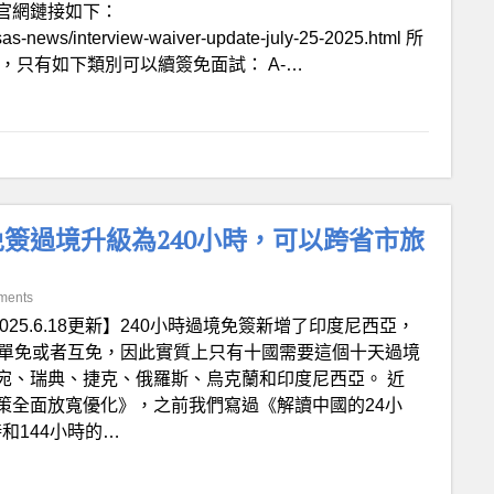
官網鏈接如下：
/visas-news/interview-waiver-update-july-25-2025.html 所
，只有如下類別可以續簽免面試： A-…
時免簽過境升級為240小時，可以跨省市旅
ments
025.6.18更新】240小時過境免簽新增了印度尼西亞，
家單免或者互免，因此實質上只有十國需要這個十天過境
宛、瑞典、捷克、俄羅斯、烏克蘭和印度尼西亞。 近
策全面放寬優化》，之前我們寫過《解讀中國的24小
時和144小時的…