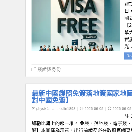
羅斯
日
國
【
拿
實
光
Re
簽證與身份
最新中國護照免簽落地簽國家地圖（
對中國免簽】
physixfan
and
colin1898
2026-06-05
2026-06-05
註
加勒比海上的那一堆。 免簽、落地簽、電子簽、
醒】本圖僅為示意，出行前請務必在政府官網查詢