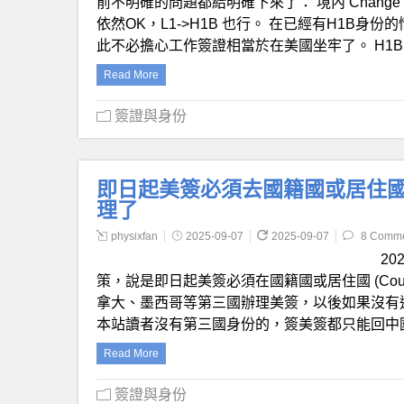
前不明確的問題都給明確下來了： 境內 Change Of St
依然OK，L1->H1B 也行。 在已經有H1B身
此不必擔心工作簽證相當於在美國坐牢了。 H1B trans
Read More
簽證與身份
即日起美簽必須去國籍國或居住國
理了
physixfan
2025-09-07
2025-09-07
8 Comm
20
策，說是即日起美簽必須在國籍國或居住國 (Countr
拿大、墨西哥等第三國辦理美簽，以後如果沒有
本站讀者沒有第三國身份的，簽美簽都只能回中國簽了。 官網鏈
Read More
簽證與身份