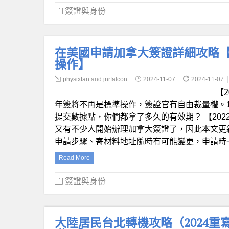
簽證與身份
在美國申請加拿大簽證詳細攻略【20
操作】
physixfan
and
jnrfalcon
2024-11-07
2024-11-07
【2
年簽將不再是標準操作，簽證官有自由裁量權。1
提交數據點，你們都拿了多久的有效期？ 【20
又有不少人開始辦理加拿大簽證了，因此本文更
申請步驟、寄材料地址隨時有可能變更，申請時
Read More
簽證與身份
大陸居民台北轉機攻略（2024