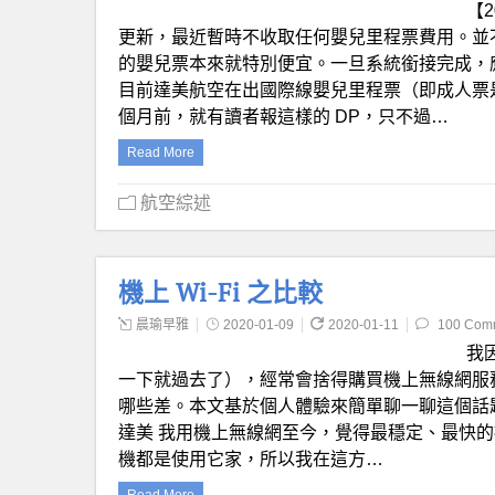
【2
更新，最近暫時不收取任何嬰兒里程票費用。並
的嬰兒票本來就特別便宜。一旦系統銜接完成，應該就
目前達美航空在出國際線嬰兒里程票（即成人票
個月前，就有讀者報這樣的 DP，只不過…
Read More
航空綜述
機上 Wi-Fi 之比較
晨瑜早雅
2020-01-09
2020-01-11
100 Com
我
一下就過去了），經常會捨得購買機上無線網服務。
哪些差。本文基於個人體驗來簡單聊一聊這個話題。航司的排
達美 我用機上無線網至今，覺得最穩定、最快的提供商
機都是使用它家，所以我在這方…