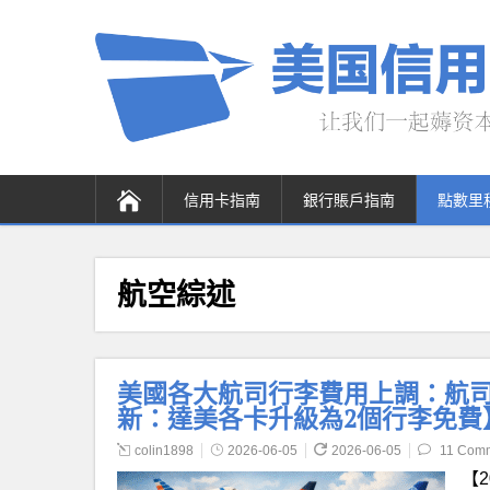
信用卡指南
銀行賬戶指南
點數里
航空綜述
美國各大航司行李費用上調：航司聯
新：達美各卡升級為2個行李免費
colin1898
2026-06-05
2026-06-05
11 Com
【