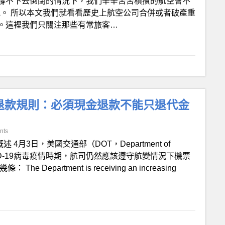
撐不下去倒閉的情況下，我們辛辛苦苦積攢的航空會不
A。 所以本文我們就看看歷史上航空公司合併或者破產重
。這裡我們只關注那些有常旅客…
航變退款規則：必須現金退款不能只退代金
nts
 概述 4月3日，美國交通部（DOT，Department of
COVID-19病毒疫情時期，航司仍然應該遵守航變情況下機票
artment is receiving an increasing