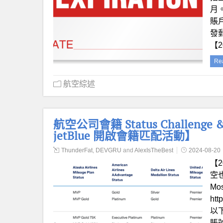
月
賬戶
發
【2
Re
航空綜述
航空公司會籍 Status Challenge
jetBlue 開啟會籍匹配活動】
ThunderFat
,
DEVGRU
and
AlexIsTheBest
2024-08-20
【2
空
Mo
htt
以下
賬