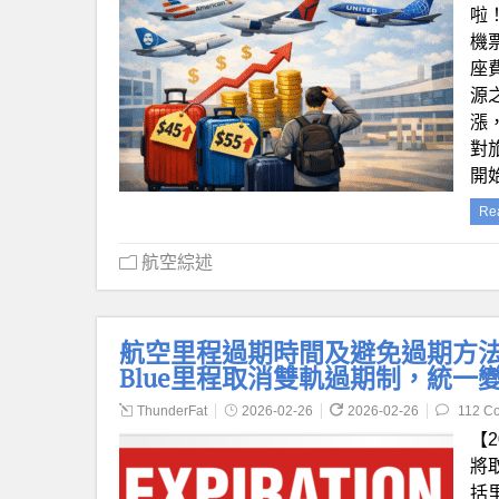
啦
機
座
源
漲
對
開始
Re
航空綜述
航空里程過期時間及避免過期方法總結【
Blue里程取消雙軌過期制，統一
ThunderFat
2026-02-26
2026-02-26
112 C
【2
將
括