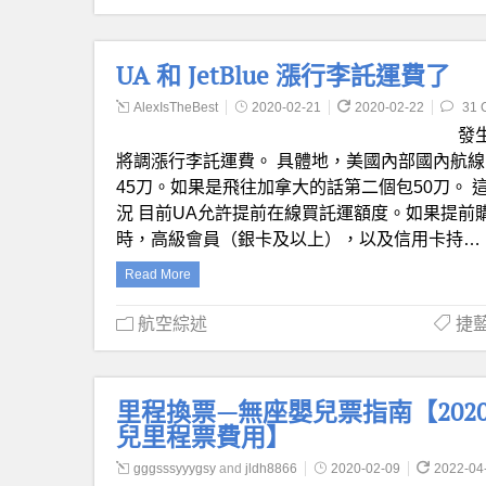
UA 和 JetBlue 漲行李託運費了
AlexIsTheBest
2020-02-21
2020-02-22
31 
發
將調漲行李託運費。 具體地，美國內部國內航線
45刀。如果是飛往加拿大的話第二個包50刀。 這
況 目前UA允許提前在線買託運額度。如果提前購
時，高級會員（銀卡及以上），以及信用卡持…
Read More
航空綜述
捷藍航
里程換票—無座嬰兒票指南【2020.
兒里程票費用】
gggsssyyygsy
and
jldh8866
2020-02-09
2022-04