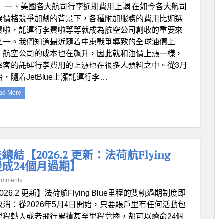
！ 一、美國各大航司行李近期費用上調 在如今各大航司
票價格競爭加劇的背景下，各種附加服務的費用比如選
費啦，託運行李費啦等等就成為航空公司創收的重要來
之一。我們知道最近隨着中東戰爭導致的全球油價上
，航空公司的成本也在飆升，因此就和油價上漲一樣，
旅客的託運行李費用的上漲也在很多人預料之中。從3月
，隨着JetBlue上漲託運行李…
ad More
2026.2 更新：法荷航Flying
變成24個月過期】
omments
026.2 更新】法荷航Flying Blue里程的雙軌過期制度即
取消：從2026年5月4日開始，只要賬戶里有任何活動包
里程轉入或者飛行累積甚至里程兌換，都可以續命24個