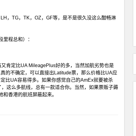
H，TG，TK，OZ，GF等，是不是很久没这么酣畅淋
段里程总和）：
格又肯定比UA MileagePlus好的多，当然加航劣势也是
的不确定，可以直接出Latitude票，那么价格比UA应
定比UA容易得多。如果你感觉自己的AmEx就要被杀
an了，这么多航线，总有一款适合你。当然，如果票贩子薅
地和香港的航班屏蔽起来。