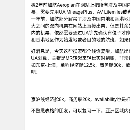
概2年前加航Aeroplan在网站上把所有涉及
票，需要先用UA MileagePlus、AV Lifem
一年前，加航部分解禁了涉及中国内地和香港地区
大之间的双向机票在网站上直接出票，但是其余的
内的机票，依然需要通过UA等先确认有位子才
和香港地区作为始发地或者目的地的航班，如果
好消息是，今天这些搜索都全线恢复啦，加航出
UA划算，关键是MR转起来轻松实时到账，非常适
如东京-上海，单程经济舱12.5k，商务舱30
吧：
京沪线经济舱8k，商务舱20k，availability也
不熟悉表格的朋友，可以复习一下。亚洲区域内