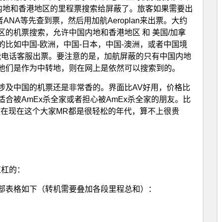
中国内地和香港地区的里程票搜索给屏蔽了。旅客如果需要出
iles或者ANA等先查到票，然后用加航Aeroplan来出票。大约
的机票搜索，允许中国内地和香港地区 和 美国/加拿
比如中国-欧洲，中国-日本，中国-澳洲，或者中国境
能电话客服出票。要注意的是，加航屏蔽的只有中国内地
他们是作为中转地，则在网上是依然可以搜索到的。
涉及中国的机票还是非常香的。界面比AV好用，价格比
合被AmEx杀全家或者担心被AmEx杀全家的朋友。比
k，放在现在这个大家MR都是很轻松的年代，算不上很贵
是杠杠的：
部表格如下（转机需要叠加各段里程总和）：