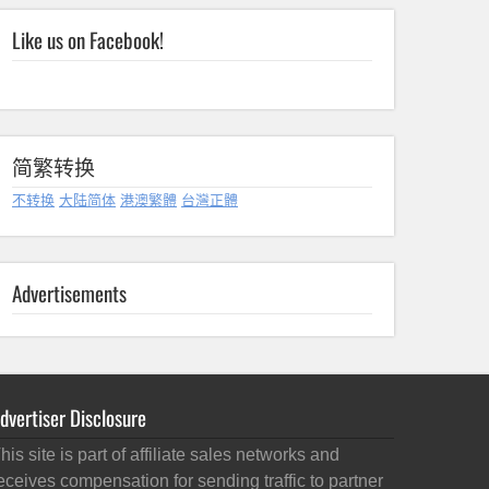
Like us on Facebook!
简繁转换
不转换
大陆简体
港澳繁體
台灣正體
Advertisements
dvertiser Disclosure
his site is part of affiliate sales networks and
eceives compensation for sending traffic to partner