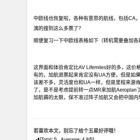
中欧线也恢复啦，各种有意思的航线，包括CA，L
漓的搜到这么多票了？
顺便复习一下中欧线表格如下（转机需要叠加各
这界面和体验肯定比AV Lifemiles好的多，这价
有的，加航退票起来肯定没有UA方便，但是如果真
该差不多，灵活度也和UA一样，但是里程来源肯
了，是不是考虑提前转一点MR来加航Aeropl
加航薅的太狠，保不准过阵子加航又会把中国内
若喜欢本文，别忘了给个五星好评哦！
[Total:
5
Average:
4.8
/5]