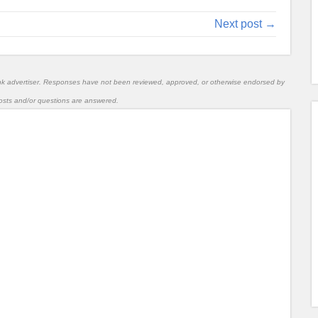
Next post →
nk advertiser. Responses have not been reviewed, approved, or otherwise endorsed by
l posts and/or questions are answered.