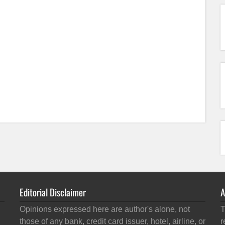
Editorial Disclaimer
A
Opinions expressed here are author's alone, not
T
those of any bank, credit card issuer, hotel, airline, or
r