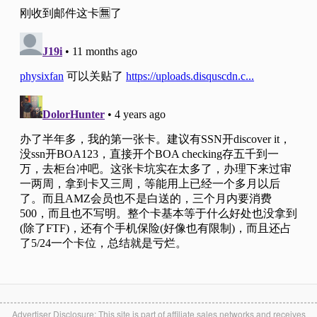
Advertiser Disclosure: This site is part of affiliate sales networks and receives