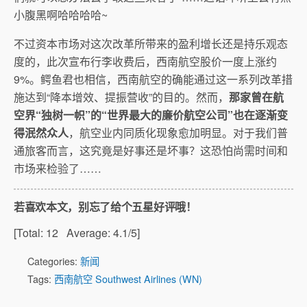
小腹黑啊哈哈哈哈~
不过资本市场对这次改革所带来的盈利增长还是持乐观态
度的，此次宣布行李收费后，西南航空股价一度上涨约
9%。鳄鱼君也相信，西南航空的确能通过这一系列改革措
施达到“降本增效、提振营收”的目的。然而，
那家曾在航
空界“独树一帜”的“世界最大的廉价航空公司”也在逐渐变
得泯然众人
，航空业内同质化现象愈加明显。对于我们普
通旅客而言，这究竟是好事还是坏事？这恐怕尚需时间和
市场来检验了……
若喜欢本文，别忘了给个五星好评哦！
[Total:
12
Average:
4.1
/5]
Categories:
新闻
Tags:
西南航空 Southwest Airlines (WN)