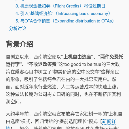
3. 机票现金抵扣券（Flight Credits）将设过期日
4. 引入“基础经济舱”（Introducing basic economy）
5. 与OTA合作销售（Expanding distribution to OTAs）
分析讨论
背景介绍
自创立以来，西南航空便以
“上机自由选座”
、
“两件免费托
运行李”
、
“不收退改签费”
这too good to be true的三大政
策在乘客心目中树立了“物美价廉的空中公交车”这样亲民
的形象，吸引了包括鳄鱼君在内的一大批忠实用户。然
而，面对近年来行业燃油、人工等运营成本的快速上涨，
这种做法长期为公司树立口碑的同时，也在不断挤压其利
润空间。
大约半年前，西南航空就宣布放弃它家独树一帜的”上机自
由选座“模式，回归传统的“提前选配座位”模式【
新闻详
情
】。如今，随着他们宣布即将放弃“两件免费托运行李”