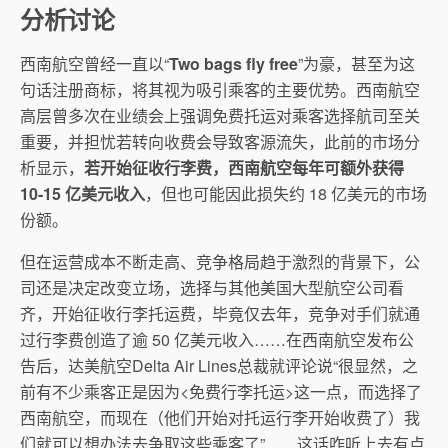
分析讨论
西南航空曾经一直以“
Two bags fly free
”为豪，甚至为这
句话注册商标，将其视为吸引乘客的主要优势。西南航空
高层曾多次在业绩会上强调免费托运对乘客选择航司至关
重要，并担忧若转向收费会导致客源流失，此前的市场分
析显示，
若开始征收行李费，西南航空每年可额外获得
10-15 亿美元收入
，但也可能因此损失约 18 亿美元的市场
份额。
但在运营成本不断走高、竞争格局趋于激烈的背景下，公
司还是决定改变立场，选择与其他美国大型航空公司看
齐，开始征收行李托运费，毕竟仅去年，竞争对手们就通
过行李费创造了逾 50 亿美元收入……在西南航空发布公
告后，达美航空Delta Air Lines总裁就评论说“很显然，之
前有不少乘客正是因为<免费行李托运>这一点，而选择了
西南航空，而现在（他们开始对托运行李开始收费了）我
们就可以想办法去争取这些乘客了”……这话咋听上去有点