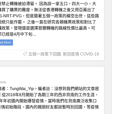
府禁止轉機被迫滯留。 因為說一家五口，四大一小，大
購買了購票的難度。無法從香港轉機之後又用亞萬出了
OS-NRT-PVG，但是隨著五個一政策的橫空出世，這些路
統統只能作罷。 之後一直在研究各類機票政策和對比了
種政策，發現還是選擇首爾轉機的路線性價比最高。可
那已經是4月中下旬…
ad More
五個一政策下回國
,
新冠疫情 COVID-19
ents
稿者：TungWai_Yip。編者註：沒想到我們網站的文章居
 從2018年8月開始了為期三年的西非貝南的工作生涯，
20年年初國內開始爆發疫情，當時我們在貝南廣泛收集口
k。疫情初始階段，國內的親朋好友都說暫時別回國，等疫情