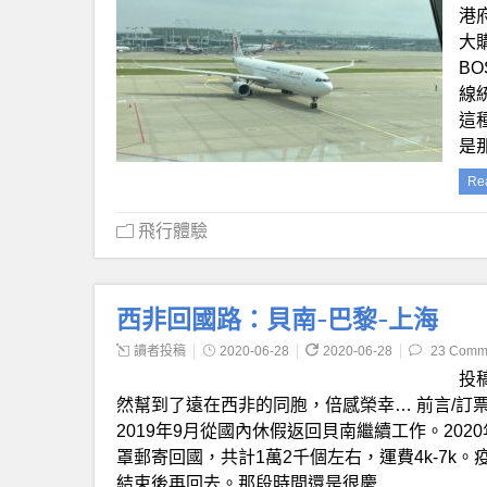
港
大
B
線
這
是
Re
飛行體驗
西非回國路：貝南-巴黎-上海
讀者投稿
2020-06-28
2020-06-28
23 Comm
投
然幫到了遠在西非的同胞，倍感榮幸… 前言/訂票
2019年9月從國內休假返回貝南繼續工作。20
罩郵寄回國，共計1萬2千個左右，運費4k-7
結束後再回去。那段時間還是很慶…