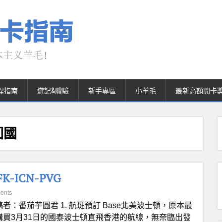
程指南
遊記&體驗
新手專區
小羊毛
最新高額開卡
回國
-ICN-PVG
ents
稿者：番茄芋圓君 1. 航班預訂 Base北美波士頓，原本最
購買3月31日的國泰波士頓直飛香港的航線，無奈臨出發