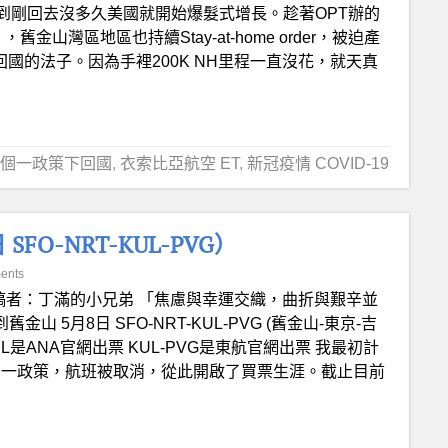
到剛回去沒多久美國就開始爆髮式增長。趁著OPT辦的
r），舊金山灣區地區也持續Stay-at-home order，被迫產
國的法子。因為手裡200K NH里程一直沒花，就天真
個一政策下回國
,
衣索比亞航空 ET
,
新冠疫情 COVID-19
O-NRT-KUL-PVG）
ents
稿者：丁滿的小兄弟 「焦慮與幸運交織，曲折與艱辛並
 5月8日 SFO-NRT-KUL-PVG (舊金山-東京-吉
RT-KUL是ANA官網出票 KUL-PVG是東航官網出票 我最初計
五個一政策，航班被取消，從此開啟了買票生涯。截止目前