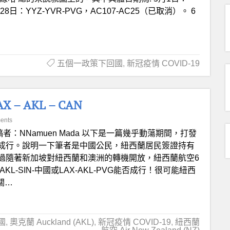
28日：YYZ-YVR-PVG，AC107-AC25（已取消）。 6
五個一政策下回國
,
新冠疫情 COVID-19
– AKL – CAN
ents
稿者：NNamuen Mada 以下是一篇幾乎動蕩期間，打發
成行。說明一下筆者是中國公民，紐西蘭居民簽證持有
過隨著新加坡對紐西蘭和澳洲的轉機開放，紐西蘭航空6
L-SIN-中國或LAX-AKL-PVG能否成行！很可能紐西
關…
國
,
奧克蘭 Auckland (AKL)
,
新冠疫情 COVID-19
,
紐西蘭