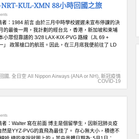
NRT-KUL-XMN 88小時回國之旅
ents
稿者：1984 前言 由於三月中時學校遲遲未宣布停課的決
月的最後一周，我計劃的經台北，香港，新加坡和柬埔
的 3/28 LAX-KIX-PVG 路線（JL 69 +
個一」 政策槍口的航班。因此，在三月底我便前往了 LD
回國
,
全日空 All Nippon Airways (ANA or NH)
,
新冠疫情
COVID-19
ents
稿者：Walter 寫在前面 博主是個留學生，因新冠肺炎疫
自然是YYZ-PVG的直飛為最佳了。 存心無大小，積德不
哈 總的來說就圖上的，其中具體日期為: 5月1日：