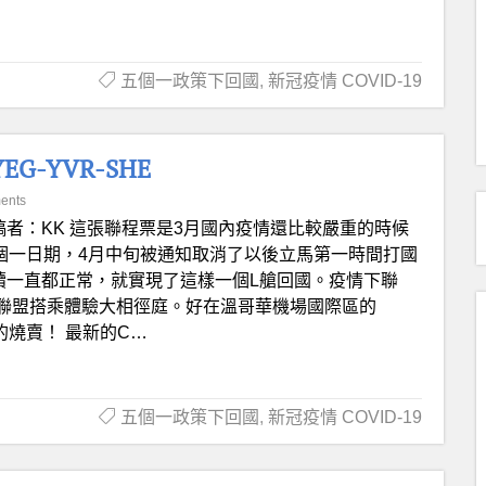
五個一政策下回國
,
新冠疫情 COVID-19
G-YVR-SHE
ents
稿者：KK 這張聯程票是3月國內疫情還比較嚴重的時候
五個一日期，4月中旬被通知取消了以後立馬第一時間打國
續一直都正常，就實現了這樣一個L艙回國。疫情下聯
聯盟搭乘體驗大相徑庭。好在溫哥華機場國際區的
錯的燒賣！ 最新的C…
五個一政策下回國
,
新冠疫情 COVID-19