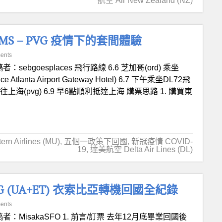
航空 Air New Zealand (NZ)
AMS – PVG 疫情下的套間體驗
ents
者：sebgoesplaces 飛行路線 6.6 芝加哥(ord) 乘坐
lanta Airport Gateway Hotel) 6.7 下午乘坐DL72飛
海(pvg) 6.9 早6點順利抵達上海 購票思路 1. 購買東
rn Airlines (MU)
,
五個一政策下回國
,
新冠疫情 COVID-
19
,
達美航空 Delta Air Lines (DL)
VG (UA+ET) 衣索比亞轉機回國全紀錄
ents
者：MisakaSFO 1. 前言/訂票 去年12月底畢業回國後