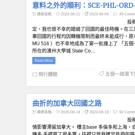
意料之外的順利：SCE-PHL-ORD-
讀者投稿
2020-06-21
2023-06-04
40 Comm
投
定，我也很不幸的錯過了回國的最佳時機。在三
寨回國的行程均因轉機限制而最終未能成行，原本小眾但靠譜
MU 516 ）也不幸地成為了第一批撞上了 「五
所在的濱州大學城 State Co…
Read More
五個一政策下
飛行體驗
曲折的加拿大回國之路
讀者投稿
2020-06-19
2020-06-19
92 Comm
投
情影響滯留加拿大。 樓主base 多倫多和上海，
嫌多 手裡買了很多票，這裡只放我確定能飛的路線