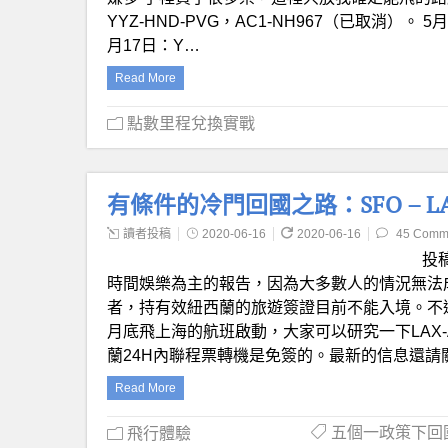
YYZ-HND-PVG，AC1-NH967（已取消）。 5月
月17日：Y…
Read More
點數里程兌換實戰
有條件的冷門回國之路：SFO – LAX 
讀者投稿
2020-06-16
2020-06-16
45 Comm
投
時間娛樂為主的報告，因為大多數人的情況無法
者，持有效紐西蘭的旅遊簽證目前不能入境。不
月底飛上海的航班啟動，大家可以研究一下LAX-AK
蘭24H內聯程票轉機是免簽的。最新的信息還請
Read More
五個一政策下回
飛行體驗