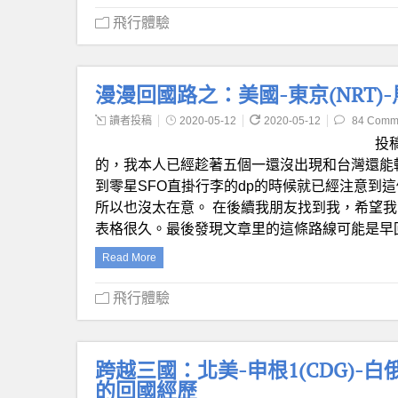
飛行體驗
漫漫回國路之：美國-東京(NRT)-
讀者投稿
2020-05-12
2020-05-12
84 Comm
投
的，我本人已經趁著五個一還沒出現和台灣還能轉
到零星SFO直掛行李的dp的時候就已經注意到
所以也沒太在意。 在後續我朋友找到我，希望我
表格很久。最後發現文章里的這條路線可能是早
Read More
飛行體驗
跨越三國：北美-申根1(CDG)-白俄
的回國經歷