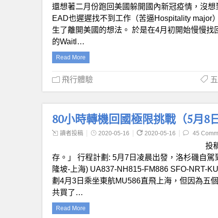
還想著二月份跑回美國躲開國內新冠疫情，沒想
EAD也遲遲找不到工作（苦逼Hospitality majo
生了離開美國的想法。 於是在4月初開始慢慢找回
的Waitl…
Read More
飛行體驗
五
80小時轉機回國極限挑戰（5月8日 SF
讀者投稿
2020-05-16
2020-05-16
45 Comm
投
存。」 行程計劃: 5月7日凌晨出發，洛杉磯自駕到舊金山
隆坡-上海) UA837-NH815-FM886 SFO-N
劃4月3日乘坐東航MU586直飛上海，但因為
共買了…
Read More