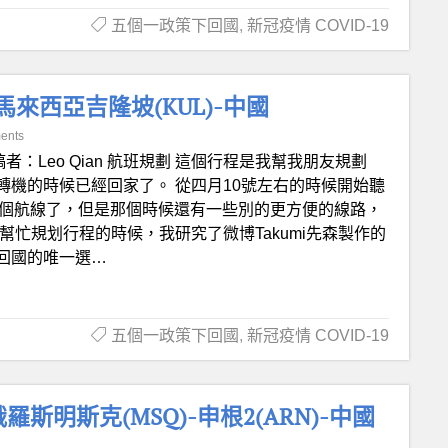
五個一政策下回國
,
新冠疫情 COVID-19
馬來西亞吉隆坡(KUL)-中國
ents
稿者：Leo Qian 航班規劃 這個行程是我幫我朋友規劃
機的時候已經回家了。 從四月10號左右的時候開始聽
這個航線了，但是那個時候還有一些別的更方便的線路，
幫忙規划行程的時候，我研究了微博Takumi先森製作的
回國的唯一選…
五個一政策下回國
,
新冠疫情 COVID-19
羅斯明斯克(MSQ)-申根2(ARN)-中國