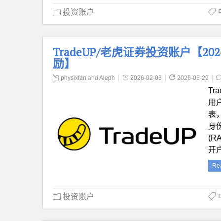
投资账户
TradeUP/老虎证券投资账户【2026
励】
physixfan
and
Aleph
2026-02-03
2026-05-29
Tr
用
表
身份
(R
开
Re
投资账户