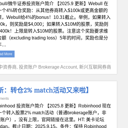
bull/微牛证券投资账户简介 【2025.9 更新】Webull 在
一个4%转仓奖励：从其他券商转入$100k或更高金额的
，Webull给4%的bonus！10.31截止。举例，如果转入
00k，则奖励是$4,000；如果转入$10M的股票，奖励则
$400k！上限是转入$10M的股票。注意这个奖励要求维
额（excluding trading loss）5年的时间，奖励也是分
年…
ad More
中资券商
,
投资账户 Brokerage Account
,
新兴互联网券商
 更新：转仓2% match活动又来啦】
ments
binhood 投资账户简介 【2025.8 更新】Robinhood 现在
个转入股票2% match活动（普通brokerage账户，非
RA账户），没有上限，官网链接在这里。HT: 美卡论坛
jidan。截止日期：2025.9.15。条件：保持 Robinhood