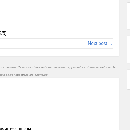
2
/5]
Next post →
nk advertiser. Responses have not been reviewed, approved, or otherwise endorsed by
l posts and/or questions are answered.