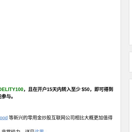
DELITY100
，且在开户15天内转入至少 $50，即可得到
能参与。
ood
等新兴的零用金炒股互联网公司相比大概更加值得
取钱，非常给力，详见
这里
。