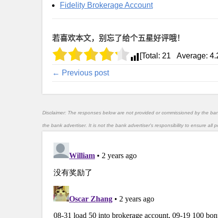
Fidelity Brokerage Account
若喜欢本文，别忘了给个五星好评哦！
[Total:
21
Average:
4.
← Previous post
Disclaimer: The responses below are not provided or commissioned by the ba
the bank advertiser. It is not the bank advertiser's responsibility to ensure al