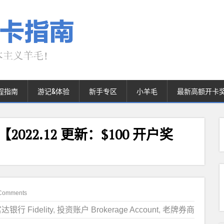
程指南
游记&体验
新手专区
小羊毛
最新高额开卡
账户【2022.12 更新：$100 开户奖
Comments
达银行 Fidelity
,
投资账户 Brokerage Account
,
老牌券商