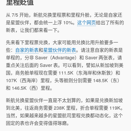
里程贬值
从 7/5 开始，新航兑换里程票和里程升舱，无论是自家还
是星盟伙伴，都会统一上浮 10%。
这个网页
给出了所有的
新表，让我们都来看一下。
先来看下里程票兑换，大家可能用兑换比用升舱要多一
些：
自家的新表
和
星盟伙伴的新表
。请注意自家的新表是
单程的，分非 Saver（Advantage）和 Saver 两张表，请
重点关注后面的 Saver 表。可以看到，譬如从新加坡到美
国，商务舱单程现在需要 111.5K（东海岸和休斯敦）和
107K（西海岸）里程，头等舱则分别需要 148.5K（东）
和 146.5K（西）里程。
新航兑换星盟伙伴一直是不太划算的，如果是兑换新加坡
到北美，往返商务需要 238K 里程，折合单程需要 119K。
当然，如果越来越多的星盟航司里程兑换都动态化，这个
固定的表也许会变得值得琢磨。