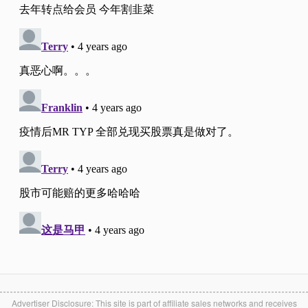
Advertiser Disclosure: This site is part of affiliate sales networks and receives