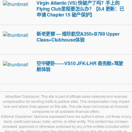
Virgin Atlantic (VS) 快破产了吗？手上的
Flying Club里程要怎么办？【8.4 更新：已
申请 Chapter 15 破产保护】
新老更替 — 维珍航空A350+B789 Upper
Class+Clubhouse体验
空中硬卧——VS10 JFK-LHR 商务舱+驾驶
舱体验
Advertiser Disclosure: This site is part of affiliate sales networks and receives
compensation for sending traffic to partner sites. This compensation may impact
how and where links appear on this site. This site does not include all financial
companies or all available financial offers.
Editorial Disclaimer: Opinions expressed here are author's alone, not those of any
bank, credit card issuer, hotel, airline, or other entity. This content has not been
reviewed, approved or otherwise endorsed by any of the entities included within
the post. We attempt to keep the information found on this site as accurate as