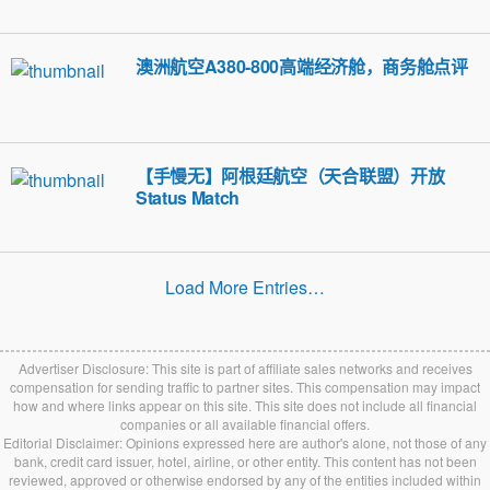
澳洲航空A380-800高端经济舱，商务舱点评
【手慢无】阿根廷航空（天合联盟）开放
Status Match
Load More Entries…
Advertiser Disclosure: This site is part of affiliate sales networks and receives
compensation for sending traffic to partner sites. This compensation may impact
how and where links appear on this site. This site does not include all financial
companies or all available financial offers.
Editorial Disclaimer: Opinions expressed here are author's alone, not those of any
bank, credit card issuer, hotel, airline, or other entity. This content has not been
reviewed, approved or otherwise endorsed by any of the entities included within