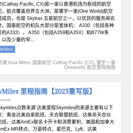
(Cathay Pacific, CX)是一家以香港机场为枢纽的航空
司，航点覆盖世界五大洲，是寰宇一家(One World)航空
盟成员，也是 Skytrax 五星航空之一，以优异的服务闻名
世。国泰航空的机队大部分是宽体机： A330（包括各种
的A333）， A350（包括A359和A35X）和B77W系
，以及少量的窄…
ad More
 Asia Miles
,
国泰航空 Cathay Pacific (CX)
,
寰宇一家
Oneworld
,
航空里程指南
) SkyMiles 里程指南【2023重写版】
mments
 Skymiles点数来源 达美里程Skymiles的来源主要有以下
点：乘坐达美自家航班、天合联盟航班、达美非天合伙
航班、达美AmEx联名卡开卡和消费累积、美国和加拿大
AmEx MR转点、万豪转点、星巴克、Lyft、达美