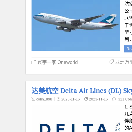
航空
公
联
于
型号
列
Re
亚洲万里通
寰宇一家 Oneworld
达美航空 Delta Air Lines (DL
colin1898
2023-11-16
2023-11-16
321 Co
1.
几
伴
的