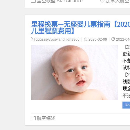
星空联盟 Star Alliance
加拿大航空 Ai
里程换票—无座婴儿票指南【2020.
儿里程票费用】
gggsssyyygsy
and
jldh8866
2020-02-09
2022-04
【2
更
不
就
【
线
现
不
Re
航空综述