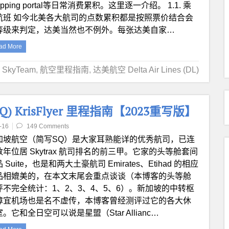
opping portal等日常消费累积。这里逐一介绍。 1.1. 乘
航班 如今北美各大航司的点数累积都是按照票价结合会
等级来判定，达美当然也不例外。每张达美自家…
ad More
SkyTeam
,
航空里程指南
,
达美航空 Delta Air Lines (DL)
 (SQ) KrisFlyer 里程指南【2023重写版】
-16
149 Comments
加坡航空（简写SQ）是大家耳熟能详的优秀航司，已连
数年位居 Skytrax 航司排名的前三甲。它家的头等舱套间
 Suite，也是和两大土豪航司 Emirates、Etihad 的相应
品相媲美的，在本文末尾会重点谈谈（本博客的头等舱
评不完全统计：1、2、3、4、5、6）。新加坡的中转枢
樟宜机场也是名不虚传，本博客曾经测评过它的各大休
。它和全日空可以说是星盟（Star Allianc…