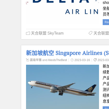
sh
坐
员
Re
天合联盟 SkyTeam
天合联盟 
新加坡航空 Singapore Airlines
晨瑜早雅
and
AlexIsTheBest
2023-03-16
2023-03
新
续
产品
产
测
纽
息室