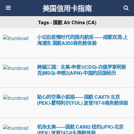
美国信用卡指南
Tags › 国航 Air China (CA)
小记后疫情时代的国内航班——成都双流-上
海浦东 国航A350商务舱体验
跨越三国：北美-申根1(CDG)-白俄罗斯明斯
克(MSQ)-申根2(ARN)-中国的回国经历
贴心的空乘小姐姐——国航 CA879 北京
(PEK)-蒙特利尔(YUL) 波音787-9商务舱体验
机你太美——国航 CA982 纽约(JFK)-北京
(PEK) 波音747-8头等舱体验