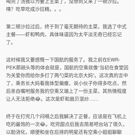
喝完了汤我以为要上主菜了，没想到又来了一顿沙拉。
咦？吃草吃成沙拉精。。。
第二顿沙拉过后，终于到了毫无期待的主菜，我选了中式
主餐——虾和鸭肉，具体味道因为太平淡无奇已经忘记
了。
这时候我又要感慨一下国航的服务了。我之前在EWR-
PEK那趟头等的体会就是，国航的空乘就像“当初在食堂因
为关爱你而给你多打了两勺菜的北京大妈”。这次真的言中
了，乘务长大妈看我体型偏瘦，说小伙子你得多吃点，然
后亲自嘱咐服务我的空乘又端上了一份主菜，其热情程度
让人无法拒绝😂。这次是虾和扇贝混炒……
终于在打完几个闷嗝之后我解决了正餐，应该是在飞机上
吃的最饱的一次😂。吃完甜点后我去简易吧台站了很久，
以助消化，顺便和坐在后排的明星还有空乘小姐姐聊聊