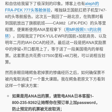
和自信给我留下了极深刻的印象。博客上也有
aleph的
FRA-PEK 777头等舱体验
，唯独缺乏国航扛把子机型747-
8的头等舱报告。这次五一我回了一趟北京，在购票时看
到国航放出了旗舰航班——CA982（JFK-PEK）的头等里
程票，便果断使用ANA里程拿下（
用MR按照1:1的比例
转
）。回程我定了PEK-YUL-EWR的国航+加航商务、以及
明年二月的IAH-DCA的经济。最后这一段是把ANA奖励票
中的停留+开口都用上了，等于送了一段美国境内的单程
票。这套票总共花费137500里程+46刀税，可以说相当划
算。
然而亲眼目睹鳄鱼君掉票的惨痛经历之后，如何确保票不
被内鬼取消成了一个重大课题。我在鳄鱼君原文下方看到
这样一个解决方案：
如果是用ANA出的票，请致电ANA日本客服1-
800-235-9262让她帮你在预订单上加password，
防止预定的机票被无故取消；