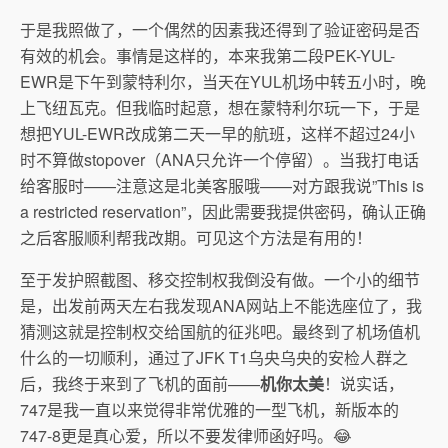
于是我照做了，一个偶然的因素我还得到了验证密码是否
有效的机会。事情是这样的，本来我第二段PEK-YUL-
EWR是下午到蒙特利尔，当天在YUL机场中转五小时，晚
上飞纽瓦克。但我临时起意，想在蒙特利尔玩一下，于是
想把YUL-EWR改成第二天一早的航班，这样不超过24小
时不算做stopover（ANA只允许一个停留）。当我打电话
给客服时——注意这是北美客服哦——对方跟我说”This is
a restricted reservation”，因此需要我提供密码，确认正确
之后客服顺利帮我改期。可见这个方法是有用的！
至于发护照截图、移交控制权我倒没有做。一个小的细节
是，出发前两天左右我发现ANA网站上不能选座位了，我
猜测这就是控制权交给国航的征兆吧。最终到了机场值机
什么的一切顺利，通过了JFK T1乌央乌央的安检人群之
后，我终于来到了飞机的面前——
机你太美
！说实话，
747是我一直以来觉得非常优雅的一型飞机，新版本的
747-8更是真心爱，所以不要发律师函好吗。😂