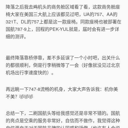
降落之后我去
鸡
机头的商务舱区域看了看，这款商务舱座
椅大家在美国三大航上应该都见过吧，UA的757、AA的
321T、DL的757上都是这一款座椅。同款座椅也被部署在
国航787-9上，回程的PEK-YUL就是，届时会有进一步详
细的测评。
最终降落靠桥停靠，差不多延误了一个小时吧，出关什么
的都很顺利，倒是行李稍微等了一会（好像就没见过北京
机场出行李速度快的）。
再远眺一下747-8流畅的机身，大家大声告诉我：机你美
不美？🤣🤣🤣
总结一下，二刷国航头等给我感觉还是非常不错的。国航
的亮点是空乘的服务非常好，自信而不做作，我觉得这种
自信源自于对于国航品牌的认同感和骄傲（也许有人会说