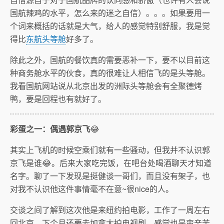
国航辣鸡的水平，怎么来的迷之自信）。。。如果要用一
个词来概括的话就是大气，给人的感觉特别舒服，我是觉
得比
东航头等舱
好多了。
除此之外，国航的餐饮真的需要恶补一下，要不以目前这
种商务舱水平的伙食，真的很难让人相信飞的是头等舱。
我看国航网站说从北京出发的洲际头等舱会有全聚德烤
鸭，要是回程也有就好了。
彩蛋之一：偶遇郭京飞
😂
其实上飞机的时候空乘们就有一些骚动，但我并不认识郭
京飞是谁😂。后来大家吃完饭，在吧台处喝酒聊天才知道
名字。聊了一下发现是挺健谈一哥们，而且没有架子，也
对我不认识他这件事情毫不在意~很nice的人。
交谈之间了解到这次他是来纽约拍电影，工作了一周左右
回北京，下个月还要去加拿大拍电视剧，感觉也是蛮辛苦