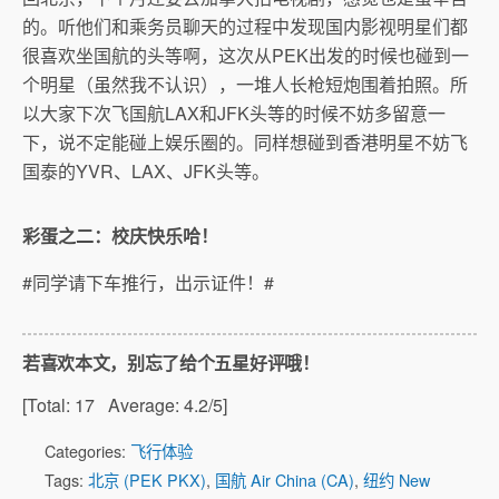
的。听他们和乘务员聊天的过程中发现国内影视明星们都
很喜欢坐国航的头等啊，这次从PEK出发的时候也碰到一
个明星（虽然我不认识），一堆人长枪短炮围着拍照。所
以大家下次飞国航LAX和JFK头等的时候不妨多留意一
下，说不定能碰上娱乐圈的。同样想碰到香港明星不妨飞
国泰的YVR、LAX、JFK头等。
彩蛋之二：校庆快乐哈！
#同学请下车推行，出示证件！#
若喜欢本文，别忘了给个五星好评哦！
[Total:
17
Average:
4.2
/5]
Categories:
飞行体验
Tags:
北京 (PEK PKX)
,
国航 Air China (CA)
,
纽约 New