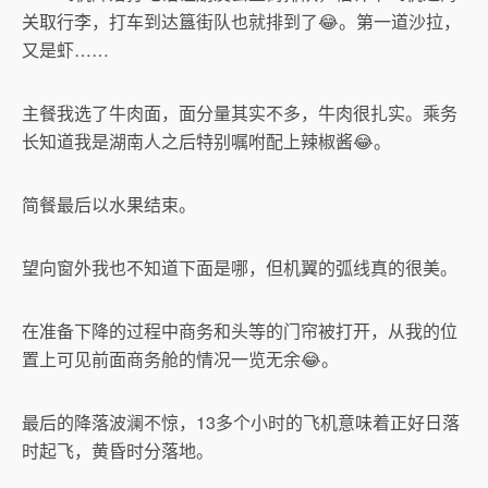
关取行李，打车到达簋街队也就排到了😂。第一道沙拉，
又是虾……
主餐我选了牛肉面，面分量其实不多，牛肉很扎实。乘务
长知道我是湖南人之后特别嘱咐配上辣椒酱😂。
简餐最后以水果结束。
望向窗外我也不知道下面是哪，但机翼的弧线真的很美。
在准备下降的过程中商务和头等的门帘被打开，从我的位
置上可见前面商务舱的情况一览无余😂。
最后的降落波澜不惊，13多个小时的飞机意味着正好日落
时起飞，黄昏时分落地。