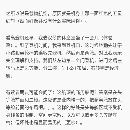
之所以说是载旗航空，原因就是机身上那一面红色的五星
红旗（然而好像并没有什么实际用途）。
看离登机还早，我去汉莎的休息室坐了一会儿（体验
略）。到了登机时间，我来到登机口，这时候地勤先让带
小孩和坐轮椅的乘客先登机，然后再是两舱。对此我表示
完全理解和支持。我们从左边第二个门登机，进门之后左
转马上是头等舱，分三排，呈1-2-1布局，右转则是经济
舱。
有读者朋友可能会问了：这航班的商务舱呢？答案是在头
等舱前面和二楼。这应该是业内唯一的、把商务舱放在头
等舱前面的布局吧。。。这样的好处是头等舱区域不受机
身线条的限制、空间更宽敞、以及可以放更多头等舱座
椅；但坏处也是显而易见的（更吵）。