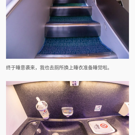
终于睡意袭来，我也去厕所换上睡衣准备睡觉啦。