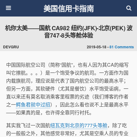
美国信用卡指南
机你太美——国航 CA982 纽约(JFK)-北京(PEK) 波
音747-8头等舱体验
DEVGRU
2019-05-18 •
81 Comments
中国国际航空公司（简称“国航”，也有人因为其CA的缩写
叫它擦航。。。）是一个饱受争议的航司。一方面作为国
内载旗航司，理应说是代表了国内航空公司的最高水平；
但另一方面，其软硬件（尤其是餐饮）水平饱受诟病，一
直以来还有莫名取消乘客里程票的劣迹（我们博客的作者
之一
鳄鱼君就中过招
），因此怎么看也说不上是最高水平
——如果真的是，也许得全靠同行衬托。
其实我飞过一次国航
纽瓦克到北京的777头等舱
，除了吃
的一般般之外，其他感觉非常好，尤其是空乘人员的专业