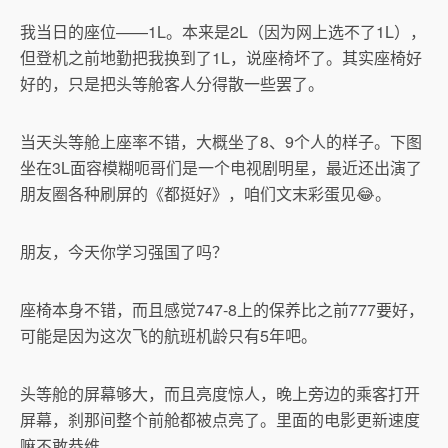
我当日的座位——1L。本来是2L（因为网上选不了1L），
但登机之前地勤把我换到了1L，说座椅坏了。其实座椅好
好的，只是把头等舱客人分得散一些罢了。
当天头等舱上座率不错，大概坐了8、9个人的样子。下图
坐在3L面容模糊呃哥们是一个电视剧明星，最近还出演了
朋友圈各种刷屏的《都挺好》，咱们文末彩蛋见😂。
朋友，今天你学习强国了吗？
座椅本身不错，而且感觉747-8上的保养比之前777要好，
可能是因为这次飞的航班机龄只有5年吧。
头等舱的屏幕够大，而且亮度惊人，晚上旁边的乘客打开
屏幕，刹那间整个前舱都被点亮了。里面的电影更新速度
嘛不敢恭维。。。