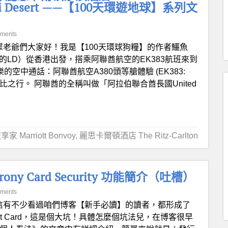
l Wadi Desert ——【100天環遊地球】系列文
ments
眾老爺們大家好！我是【100天環球狗糧】的作者鱷魚
魚君的LD）從香港出發，搭乘阿聯酋航空的EK383航班來到
的空中通話：阿聯酋航空A380頭等艙體驗 (EK383:
扎比之行。 阿聯酋的全稱叫做「阿拉伯聯合酋長國United
家 Marriott Bonvoy
,
麗思卡爾頓酒店 The Ritz-Carlton
y Card Security 功能簡介（吐槽）
ments
信有不少看過咱們博客【新手必讀】的讀者，都形成了
dit Card，這是個大坑！具體怎麼個坑法兒，在博客很早