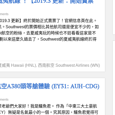
航線 ！【2019.3 更新：開始賣票
ments
2019.3 更新】終於開始正式賣票了！官網信息頁在此。
。Southwest的票價相比其他航司還是便宜不少的，如
est航空的粉絲，去夏威夷玩的時候也不妨看看這家是不
計劃以來這麼久過去了，Southwest的夏威夷航線終於得
夏威夷 Hawaii (HNL)
,
西南航空 Southwest Airlines (WN)
0頭等艙體驗 (EY31: AUH-CDG)
ments
眾老爺們大家好！我是鱷魚君。 作為「中東三大土豪航
ys （EY）無疑是名氣最小的一個。究其原因，鱷魚君覺得可