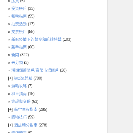
房貸
(6)
投資賬戶
(33)
報稅指南
(55)
抽獎活動
(17)
支票賬戶
(55)
新冠疫情下的禁令和航線特輯
(103)
新手指南
(60)
新聞
(322)
未分類
(3)
活期儲蓄賬戶/貨幣市場賬戶
(28)
[+]
遊記&體驗
(700)
游輪攻略
(7)
租車指南
(15)
簽證與身份
(63)
[+]
航空里程指南
(285)
購物技巧
(59)
[+]
酒店積分指南
(278)
酒店預定
(9)