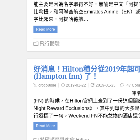
能主要是因為名字取得不好，無論是中文「阿提哈
比彆扭，和阿聯酋航空Emirates Airline（EK
字比起來，阿提哈德航…
Read More
飛行體驗
好消息！Hilton積分從2019
(Hampton Inn) 了！
croco8dile
2019-01-22
2019-01-23
47 Com
筆者
(FN) 的時候，在Hilton官網上查到了一份這個關
Night Reward Exclusions》，其
行還標了一句，Weekend FN不能兌換的酒店還包括：
Read More
希爾頓榮譽客會 Hilton