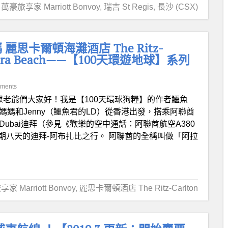
萬豪旅享家 Marriott Bonvoy
,
瑞吉 St Regis
,
長沙 (CSX)
卡爾頓海灘酒店 The Ritz-
Al Hamra Beach——【100天環遊地球】系列
ments
眾老爺們大家好！我是【100天環球狗糧】的作者鱷魚
着媽媽和Jenny（鱷魚君的LD）從香港出發，搭乘阿聯酋
Dubai迪拜（參見《歡樂的空中通話：阿聯酋航空A380
開啟了為期八天的迪拜-阿布扎比之行。 阿聯酋的全稱叫做「阿拉
家 Marriott Bonvoy
,
麗思卡爾頓酒店 The Ritz-Carlton