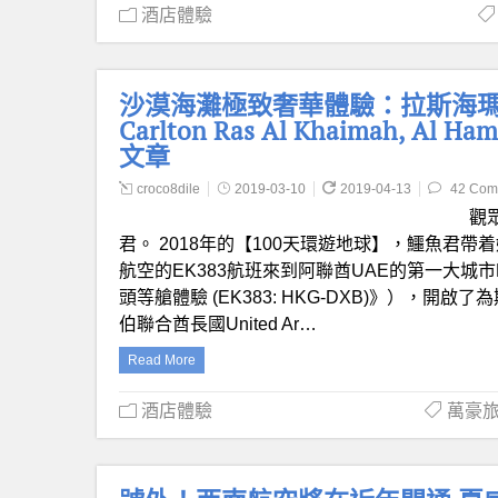
酒店體驗
沙漠海灘極致奢華體驗：拉斯海瑪 麗思
Carlton Ras Al Khaimah, 
文章
croco8dile
2019-03-10
2019-04-13
42 Com
觀
君。 2018年的【100天環遊地球】，鱷魚君帶
航空的EK383航班來到阿聯酋UAE的第一大城市
頭等艙體驗 (EK383: HKG-DXB)》），
伯聯合酋長國United Ar…
Read More
酒店體驗
萬豪旅享