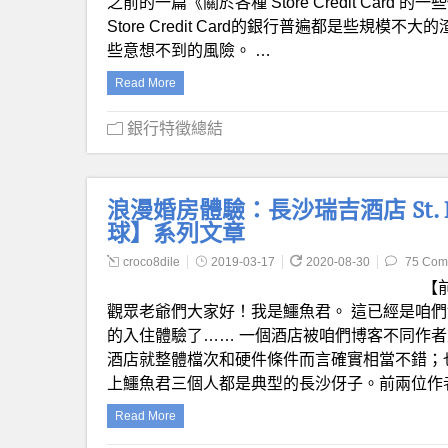
之前的一篇《關於各種 Store Credit Ca
Store Credit Card的銀行普遍都是些
些意想不到的風險。 …
Read More
銀行特徵總結
浪漫婚房體驗：長沙瑞吉酒店 St. Re
球】系列文章
croco8dile
2019-03-17
2020-08-30
75 Com
【
觀眾老爺們大家好！我是鱷魚君。 這已經是咱們博客第三
的入住體驗了…… 一個酒店被咱們博客不同作
酒店就整體檔次和硬件條件而言確實相當不錯；
上鱷魚君三個人都是典型的長沙伢子。前兩位作
Read More