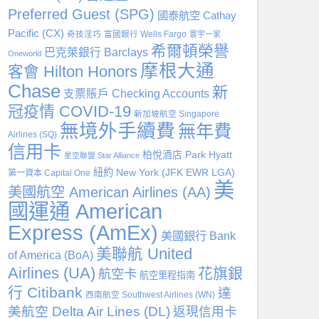
Preferred Guest (SPG)
國泰航空 Cathay
Pacific (CX)
奇技淫巧
富國銀行 Wells Fargo
寰宇一家
希爾頓榮譽
巴克萊銀行 Barclays
Oneworld
摩根大通
客會 Hilton Honors
Chase
新
支票賬戶 Checking Accounts
冠疫情 COVID-19
新加坡航空 Singapore
無境外手續費
無年費
Airlines (SQ)
信用卡
柏悅酒店 Park Hyatt
星空聯盟 Star Alliance
紐約 New York (JFK EWR LGA)
第一資本 Capital One
美
美國航空 American Airlines (AA)
國運通 American
Express (AmEx)
美國銀行 Bank
美聯航 United
of America (BoA)
Airlines (UA)
花旗銀
航空卡
航空里程指南
行 Citibank
達
西南航空 Southwest Airlines (WN)
美航空 Delta Air Lines (DL)
返現信用卡