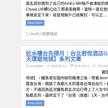
莫名其妙遇到了自己的AmEx MR賬戶被凍結
Chase UR轉SQ出了那兩張機票。當時一直
事情安定下來，就發現賬戶已經解封、可以正…
Read More
AmEx 相關總結
近水樓台先得月：台北君悅酒店Grand 
天環遊地球】系列文章
croco8dile
2019-05-12
2019-10-11
70 Com
觀
地球】，鱷魚君在國內辦完婚禮之後，帶着Jen
寶島台灣，開啟了為期九天的寶島台灣自由行。
方，不過因為這次鱷魚君此次出行帶上了人生中
點都走到，最終定下了「台南（高雄）1天、台中
Read More