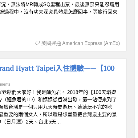
的情況，無法將MR轉成SQ里程出票，最後無奈只能忍痛用
在旅途過程中，沒有功夫深究具體是怎麼回事，等旅行回來
美國運通 American Express (AmEx)
Hyatt Taipei入住體驗——【100
ments
眾老爺們大家好！我是鱷魚君。 2018年的【100天環遊
ny（鱷魚君的LD）和媽媽從香港出發，第一站便來到了
顯然台灣是一個只用九天時間遊玩、遠遠玩不完的地
最重要的兩個女人，所以還是想盡量把台灣最主要的景
（日月潭）2天、台北5天…