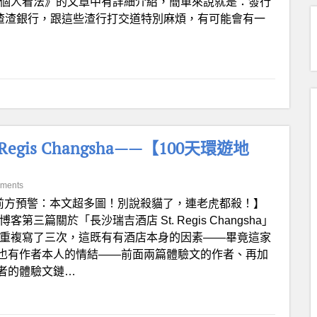
rd 的一些個人看法》的文章中有詳細介紹，簡單來說就是：發行
規模不大的渣渣銀行，跟這些渣行打交道特別麻煩，有可能會有一
gis Changsha——【100天環遊地
ments
前方預警：本文超多圖！別說殺貓了，連老虎都殺！】
篇關於「長沙瑞吉酒店 St. Regis Changsha」
者重複寫了三次，這既有有酒店本身的因素——畢竟這家
也有作者本人的情結——前面兩篇體驗文的作者、再加
者的體驗文鏈…