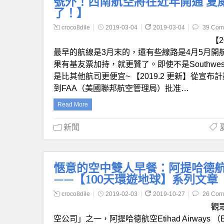
號外！西南航空將在近年開通 夏威夷
了！】
croco8dile
2019-03-04
2019-03-04
39 Com
【
最早的航線是3月末的，還有些線路是4月5月開航
果有基友票加持，就更贊了。即使不是Southw
是比其他航司更便宜~ 【2019.2 更新】從宣布
到FAA（美國聯邦航空管理局）批准…
Read More
新聞
愜意的空中雙人早餐：阿提哈德航空A38
——【100天環遊地球】系列文章
croco8dile
2019-02-03
2019-10-27
26 Com
觀
空公司」之一，阿提哈德航空Etihad Airwa