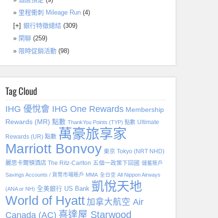
里程衝刺 Mileage Run
(4)
[+]
銀行特徵總結
(309)
閑聊
(259)
限時促銷活動
(98)
Tag Cloud
IHG 優悅會 IHG One Rewards
Membership
Rewards (MR) 點數
Ultimate
ThankYou Points (TYP) 點數
萬豪旅享家
Rewards (UR) 點數
Marriott Bonvoy
東京 Tokyo (NRT NHD)
麗思卡爾頓酒店 The Ritz-Carlton
五個一政策下回國
儲蓄賬戶
Savings Accounts / 貨幣市場賬戶 MMA
全日空 All Nippon Airways
凱悅天地
全美銀行 US Bank
(ANA or NH)
World of Hyatt
加拿大航空 Air
喜達屋 Starwood
Canada (AC)