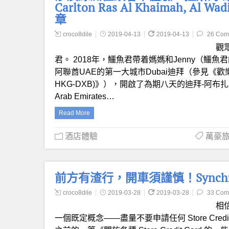
Carlton Ras Al Khaimah, A
章
croco8dile
2019-04-13
2019-04-13
26 Com
觀
君。 2018年，鱷魚君帶着媽媽和Jenny（鱷
阿聯酋UAE的第一大城市Dubai迪拜（參見《歡樂
HKG-DXB)》），開啟了為期八天的迪拜-阿布
Arab Emirates…
Read More
酒店體驗
萬豪旅享
前方有渣行，開車須謹慎！Synchron
croco8dile
2019-03-28
2019-03-28
33 Com
相
一個既定概念——盡量不要申請任何 Store Cre