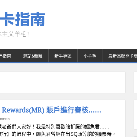
程指南
遊記&體驗
新手專區
小羊毛
最新高額開卡
p Rewards(MR) 賬戶進行審核……
ments
眾老爺們大家好！我是特別喜歡瞎折騰的鱷魚君……
環球旅行】的過程中，鱷魚君曾經在出SQ頭等艙的機票時，