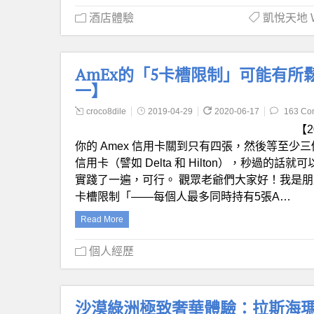
酒店體驗
凱悅天地 Wor
AmEx的「5卡槽限制」可能有所鬆
一】
croco8dile
2019-04-29
2020-06-17
163 Co
【
你的 Amex 信用卡關到只有四張，然後等至
信用卡（譬如 Delta 和 Hilton），秒過
實踐了一遍，可行。 觀眾老爺們大家好！我是朋友特
卡槽限制「——每個人最多同時持有5張A…
Read More
個人經歷
沙漠綠洲極致奢華體驗：拉斯海瑪 麗